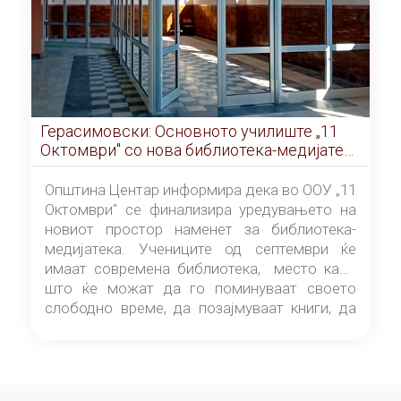
Герасимовски: Основното училиште „11
Октомври" со нова библиотека-медијатека
од септември
Општина Центар информира дека во ООУ „11
Октомври" се финализира уредувањето на
новиот простор наменет за библиотека-
медијатека. Учениците од септември ќе
имаат современа библиотека, место каде
што ќе можат да го поминуваат своето
слободно време, да позајмуваат книги, да
читаат и да разменуваат идеи.