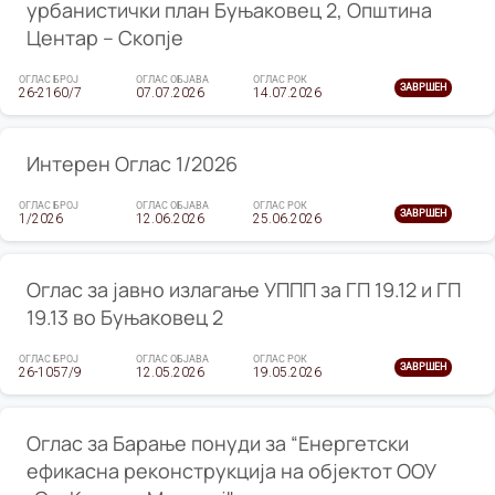
урбанистички план Буњаковец 2, Општина
Центар – Скопје
ОГЛАС БРОЈ
ОГЛАС ОБЈАВА
ОГЛАС РОК
ЗАВРШЕН
26-2160/7
07.07.2026
14.07.2026
Интерен Оглас 1/2026
ОГЛАС БРОЈ
ОГЛАС ОБЈАВА
ОГЛАС РОК
ЗАВРШЕН
1/2026
12.06.2026
25.06.2026
Оглас за јавно излагање УППП за ГП 19.12 и ГП
19.13 во Буњаковец 2
ОГЛАС БРОЈ
ОГЛАС ОБЈАВА
ОГЛАС РОК
ЗАВРШЕН
26-1057/9
12.05.2026
19.05.2026
Оглас за Барање понуди за “Енергетски
ефикасна реконструкција на објектот ООУ