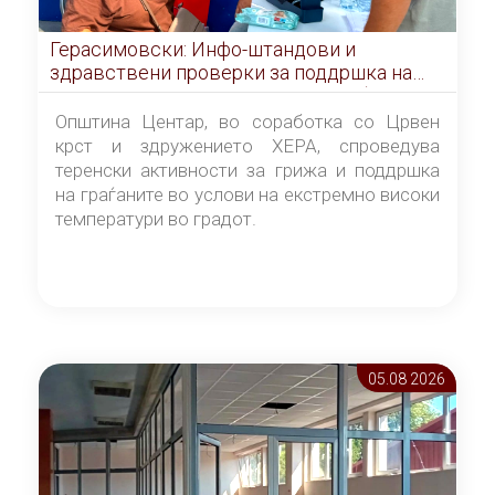
Герасимовски: Инфо-штандови и
здравствени проверки за поддршка на
граѓаните во услови на топлотен бран
Општина Центар, во соработка со Црвен
крст и здружението ХЕРА, спроведува
теренски активности за грижа и поддршка
на граѓаните во услови на екстремно високи
температури во градот.
05.08 2026