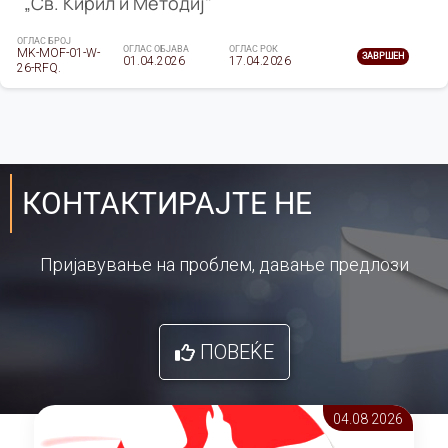
„Св. Кирил и Методиј"
ОГЛАС БРОЈ
ОГЛАС ОБЈАВА
ОГЛАС РОК
MK-MOF-01-W-
ЗАВРШЕН
01.04.2026
17.04.2026
26-RFQ.
КОНТАКТИРАЈТЕ НЕ
Пријавување на проблем, давање предлози
ПОВЕЌЕ
04.08 2026