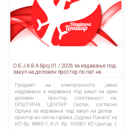
О Б Ј А В А брoj 01 / 2026 за издавање под
закуп на деловен простор по пат на
ЕЛЕКТРОНСКО ЈАВНО НАДДАВАЊЕ
Предмет на електронското јавно
наддавање е издавање под закуп на еден
деловен простор, сопственост на
ОПШТИНА ЦЕНТАР Скопје, согласно
Одлука за издавање под закуп на деловен
простор во катна гаража „Судска Палата” на
КП бр. 8885/7, И.Л. бр. 103901 КО Центар 1,
донесена од страна на Советот на