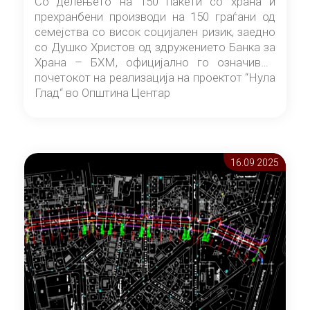
Со делењето на 150 пакети со храна и
прехранбени производи на 150 граѓани од
семејства со висок социјален ризик, заедно
со Душко Христов од здружението Банка за
Храна – БХМ, официјално го означивме
почетокот на реализација на проектот “Нула
Глад“ во Општина Центар
16.09 2025