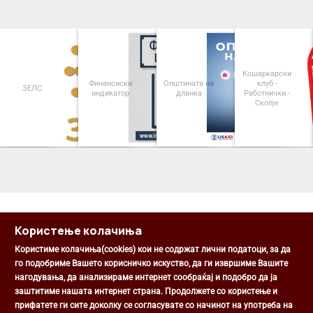
Кошаркарски
Финансиски
Општината на
клуб -
ЗЕЛС
индикатор
дланка
Работнички -
Скопје
<
>
Користење колачиња
Користиме колачиња(cookies) кои не содржат лични податоци, за да
го подобриме Вашето корисничко искуство, да ги извршиме Вашите
нагодувања, да анализираме интернет сообраќај и подобро да ја
Општина Центар
заштитиме нашата интернет страна. Продолжете со користење и
Михаил Цоков бр. 1, Скопје
прифатете ги сите доколку се согласувате со начинот на употреба на