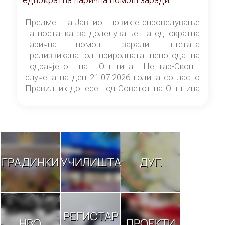
штетата предизвикана од природната
непогода на подрачјето на Општина
Предмет на Јавниот повик е спроведување
Центар-Скопје случена на ден 21.07.2026
на постапка за доделување на еднократна
година
парична помош заради штетата
предизвикана од природната непогода на
подрачјето на Општина Центар-Скопје
случена на ден 21.07.2026 година согласно
Правилник донесен од Советот на Општина
Центар-Скопје („Службен гласник на
Општина Центар-Скопје“ број 9/26).
ГРАДИНКИ
УЧИЛИШТА
ДУП
РЕГИСТАР
НВО
ПРОЕКТИ