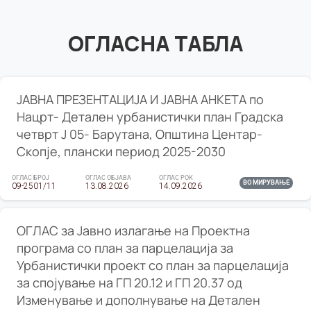
ОГЛАСНА ТАБЛА
ЈАВНА ПРЕЗЕНТАЦИЈА И ЈАВНА АНКЕТА по
Нацрт- Детален урбанистички план Градска
четврт Ј 05- Барутана, Општина Центар-
Скопје, плански период 2025-2030
ОГЛАС БРОЈ
ОГЛАС ОБЈАВА
ОГЛАС РОК
ВО МИРУВАЊЕ
09-2501/11
13.08.2026
14.09.2026
ОГЛАС за Јавно излагање на Проектна
програма со план за парцелација за
Урбанистички проект со план за парцелација
за спојување на ГП 20.12 и ГП 20.37 од
Изменување и дополнување на Детален