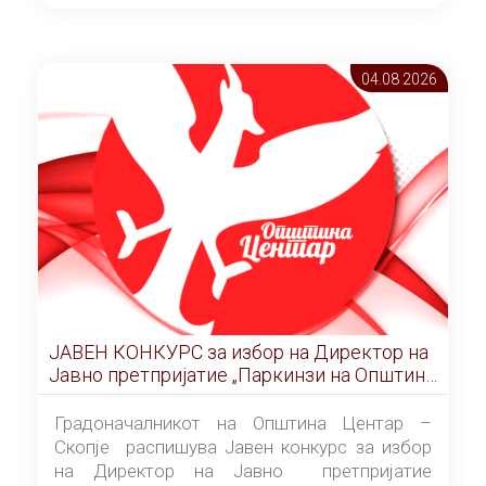
ОПШТИНА ЦЕНТАР Скопје Скопје
(„Службен гласник на Општина Центар
Скопје” број 9/2026), за времетраење од 3
04.08 2026
(три) години од денот на потпишувањето на
Договорот за закуп со најповолниот
понудувач.
ЈАВЕН КОНКУРС за избор на Директор на
Јавно претпријатие „Паркинзи на Општина
Центар“ – Скопје
Градоначалникот на Општина Центар –
Скопје распишува Јавен конкурс за избор
на Директор на Јавно претпријатие