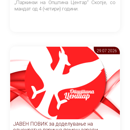
„Паркинзи на Општина Центар“ Скопје, со
мандат од 4 (четири) години.
29.07 2026
ЈАВЕН ПОВИК за доделување на
еднократна парична помош заради