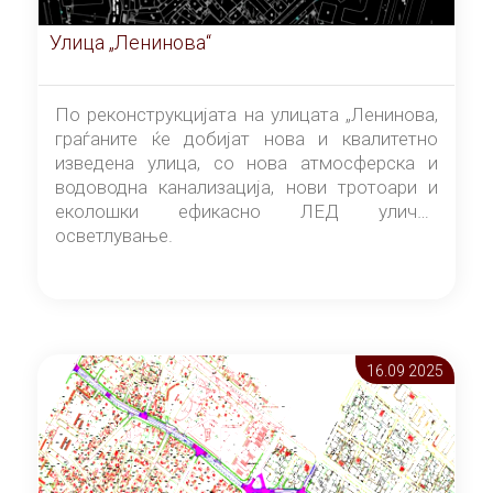
Улица „Ленинова“
По реконструкцијата на улицата „Ленинова,
граѓаните ќе добијат нова и квалитетно
изведена улица, со нова атмосферска и
водоводна канализација, нови тротоари и
еколошки ефикасно ЛЕД улично
осветлување.
16.09 2025