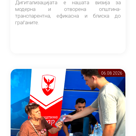
Дигитализацијата е нашата визија за
модерна и отворена општина-
транспарентна, ефикасна и блиска до
граѓаните.
06.08 2026