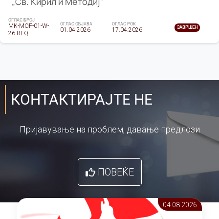
„Св. Кирил и Методиј"
ОГЛАС БРОЈ
ОГЛАС ОБЈАВА
ОГЛАС РОК
MK-MOF-01-W-
ЗАВРШЕН
01.04.2026
17.04.2026
26-RFQ.
КОНТАКТИРАЈТЕ НЕ
Пријавување на проблем, давање предлози
ПОВЕЌЕ
04.08 2026