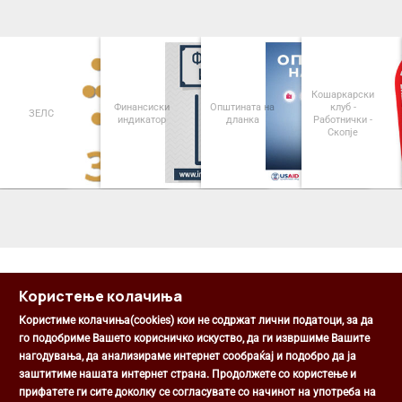
Кошаркарски
Финансиски
Општината на
клуб -
ЗЕЛС
индикатор
дланка
Работнички -
Скопје
<
>
Користење колачиња
Користиме колачиња(cookies) кои не содржат лични податоци, за да
го подобриме Вашето корисничко искуство, да ги извршиме Вашите
нагодувања, да анализираме интернет сообраќај и подобро да ја
Општина Центар
заштитиме нашата интернет страна. Продолжете со користење и
Михаил Цоков бр. 1, Скопје
прифатете ги сите доколку се согласувате со начинот на употреба на