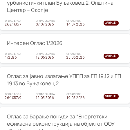
урбанистички план Буњаковец 2, Општина
Центар – Скопје
ОГЛАС БРОЈ
ОГЛАС ОБЈАВА
ОГЛАС РОК
ЗАВРШЕН
26-2160/7
07.07.2026
14.07.2026
Интерен Оглас 1/2026
ОГЛАС БРОЈ
ОГЛАС ОБЈАВА
ОГЛАС РОК
ЗАВРШЕН
1/2026
12.06.2026
25.06.2026
Оглас за јавно излагање УППП за ГП 19.12 и ГП
19.13 во Буњаковец 2
ОГЛАС БРОЈ
ОГЛАС ОБЈАВА
ОГЛАС РОК
ЗАВРШЕН
26-1057/9
12.05.2026
19.05.2026
Оглас за Барање понуди за “Енергетски
ефикасна реконструкција на објектот ООУ