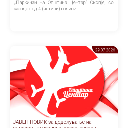
„Паркинзи на Општина Центар“ Скопје, со
мандат од 4 (четири) години.
29.07 2026
ЈАВЕН ПОВИК за доделување на
еднократна парична помош заради