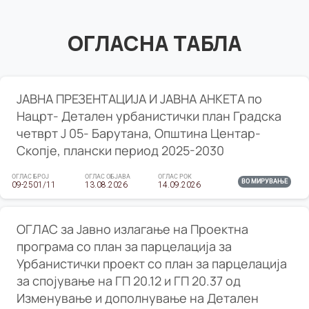
ОГЛАСНА ТАБЛА
ЈАВНА ПРЕЗЕНТАЦИЈА И ЈАВНА АНКЕТА по
Нацрт- Детален урбанистички план Градска
четврт Ј 05- Барутана, Општина Центар-
Скопје, плански период 2025-2030
ОГЛАС БРОЈ
ОГЛАС ОБЈАВА
ОГЛАС РОК
ВО МИРУВАЊЕ
09-2501/11
13.08.2026
14.09.2026
ОГЛАС за Јавно излагање на Проектна
програма со план за парцелација за
Урбанистички проект со план за парцелација
за спојување на ГП 20.12 и ГП 20.37 од
Изменување и дополнување на Детален