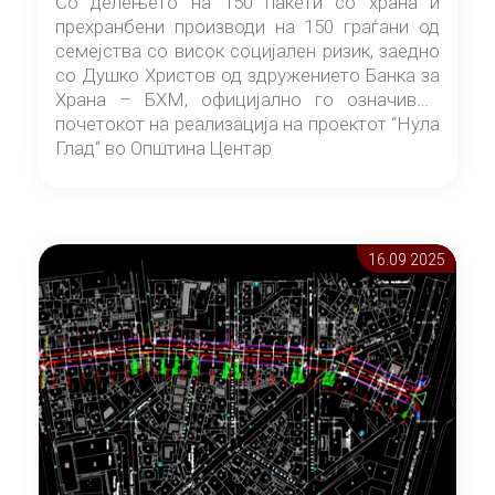
Со делењето на 150 пакети со храна и
прехранбени производи на 150 граѓани од
семејства со висок социјален ризик, заедно
со Душко Христов од здружението Банка за
Храна – БХМ, официјално го означивме
почетокот на реализација на проектот “Нула
Глад“ во Општина Центар
16.09 2025