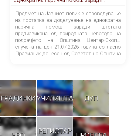
штетата предизвикана од природната
непогода на подрачјето на Општина
Предмет на Јавниот повик е спроведување
Центар-Скопје случена на ден 21.07.2026
на постапка за доделување на еднократна
година
парична помош заради штетата
предизвикана од природната непогода на
подрачјето на Општина Центар-Скопје
случена на ден 21.07.2026 година согласно
Правилник донесен од Советот на Општина
Центар-Скопје („Службен гласник на
Општина Центар-Скопје“ број 9/26).
ГРАДИНКИ
УЧИЛИШТА
ДУП
РЕГИСТАР
НВО
ПРОЕКТИ