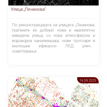
Улица „Ленинова“
По реконструкцијата на улицата „Ленинова,
граѓаните ќе добијат нова и квалитетно
изведена улица, со нова атмосферска и
водоводна канализација, нови тротоари и
еколошки ефикасно ЛЕД улично
осветлување.
16.09 2025