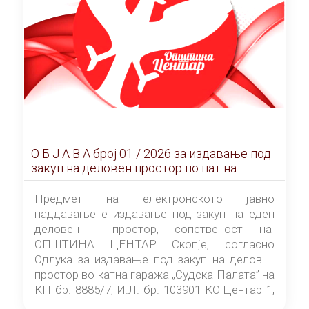
О Б Ј А В А брoj 01 / 2026 за издавање под
закуп на деловен простор по пат на
ЕЛЕКТРОНСКО ЈАВНО НАДДАВАЊЕ
Предмет на електронското јавно
наддавање е издавање под закуп на еден
деловен простор, сопственост на
ОПШТИНА ЦЕНТАР Скопје, согласно
Одлука за издавање под закуп на деловен
простор во катна гаража „Судска Палата” на
КП бр. 8885/7, И.Л. бр. 103901 КО Центар 1,
донесена од страна на Советот на