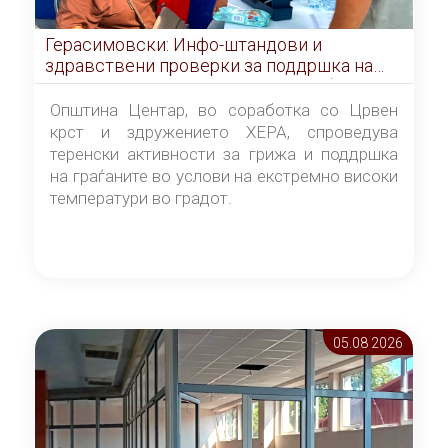
Герасимовски: Инфо-штандови и
здравствени проверки за поддршка на
граѓаните во услови на топлотен бран
Општина Центар, во соработка со Црвен
крст и здружението ХЕРА, спроведува
теренски активности за грижа и поддршка
на граѓаните во услови на екстремно високи
температури во градот.
05.08 2026