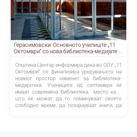
Герасимовски: Основното училиште „11
Октомври" со нова библиотека-медијатека
од септември
Општина Центар информира дека во ООУ „11
Октомври" се финализира уредувањето на
новиот простор наменет за библиотека-
медијатека. Учениците од септември ќе
имаат современа библиотека, место каде
што ќе можат да го поминуваат своето
слободно време, да позајмуваат книги, да
читаат и да разменуваат идеи.