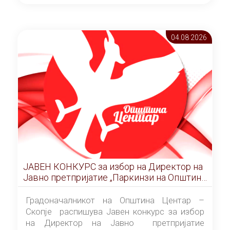
ОПШТИНА ЦЕНТАР Скопје Скопје
(„Службен гласник на Општина Центар
Скопје” број 9/2026), за времетраење од 3
04.08 2026
(три) години од денот на потпишувањето на
Договорот за закуп со најповолниот
понудувач.
ЈАВЕН КОНКУРС за избор на Директор на
Јавно претпријатие „Паркинзи на Општина
Центар“ – Скопје
Градоначалникот на Општина Центар –
Скопје распишува Јавен конкурс за избор
на Директор на Јавно претпријатие