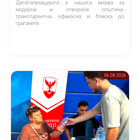
Дигитализацијата е нашата визија за
модерна и отворена општина-
транспарентна, ефикасна и блиска до
граѓаните.
06.08 2026