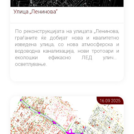
Улица „Ленинова“
По реконструкцијата на улицата „Ленинова,
граѓаните ќе добијат нова и квалитетно
изведена улица, со нова атмосферска и
водоводна канализација, нови тротоари и
еколошки ефикасно ЛЕД улично
осветлување.
16.09 2025