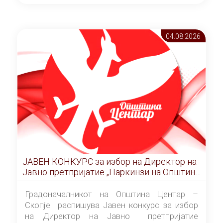
ОПШТИНА ЦЕНТАР Скопје Скопје
(„Службен гласник на Општина Центар
Скопје” број 9/2026), за времетраење од 3
04.08 2026
(три) години од денот на потпишувањето на
Договорот за закуп со најповолниот
понудувач.
ЈАВЕН КОНКУРС за избор на Директор на
Јавно претпријатие „Паркинзи на Општина
Центар“ – Скопје
Градоначалникот на Општина Центар –
Скопје распишува Јавен конкурс за избор
на Директор на Јавно претпријатие