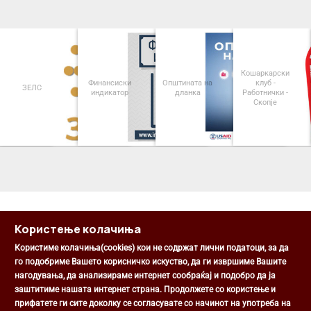
Кошаркарски
Финансиски
Општината на
клуб -
П
ЗЕЛС
индикатор
дланка
Работнички -
Опш
Скопје
<
>
Користење колачиња
Користиме колачиња(cookies) кои не содржат лични податоци, за да
го подобриме Вашето корисничко искуство, да ги извршиме Вашите
нагодувања, да анализираме интернет сообраќај и подобро да ја
Општина Центар
заштитиме нашата интернет страна. Продолжете со користење и
Михаил Цоков бр. 1, Скопје
прифатете ги сите доколку се согласувате со начинот на употреба на