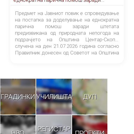
штетата предизвикана од природната
непогода на подрачјето на Општина
Предмет на Јавниот повик е спроведување
Центар-Скопје случена на ден 21.07.2026
на постапка за доделување на еднократна
година
парична помош заради штетата
предизвикана од природната непогода на
подрачјето на Општина Центар-Скопје
случена на ден 21.07.2026 година согласно
Правилник донесен од Советот на Општина
Центар-Скопје („Службен гласник на
Општина Центар-Скопје“ број 9/26).
ГРАДИНКИ
УЧИЛИШТА
ДУП
РЕГИСТАР
НВО
ПРОЕКТИ