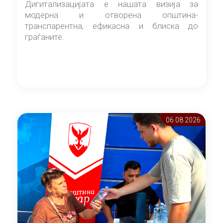
Дигитализацијата е нашата визија за
модерна и отворена општина-
транспарентна, ефикасна и блиска до
граѓаните.
06.08 2026