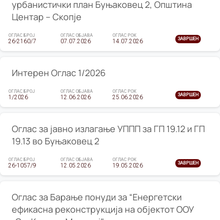
урбанистички план Буњаковец 2, Општина
Центар – Скопје
ОГЛАС БРОЈ
ОГЛАС ОБЈАВА
ОГЛАС РОК
ЗАВРШЕН
26-2160/7
07.07.2026
14.07.2026
Интерен Оглас 1/2026
ОГЛАС БРОЈ
ОГЛАС ОБЈАВА
ОГЛАС РОК
ЗАВРШЕН
1/2026
12.06.2026
25.06.2026
Оглас за јавно излагање УППП за ГП 19.12 и ГП
19.13 во Буњаковец 2
ОГЛАС БРОЈ
ОГЛАС ОБЈАВА
ОГЛАС РОК
ЗАВРШЕН
26-1057/9
12.05.2026
19.05.2026
Оглас за Барање понуди за “Енергетски
ефикасна реконструкција на објектот ООУ