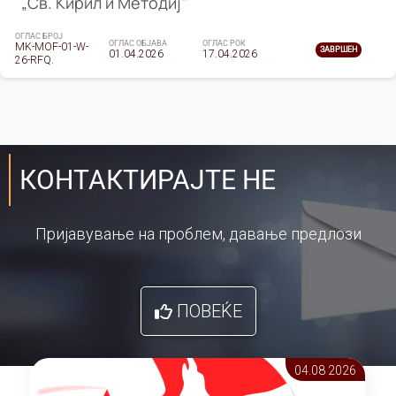
„Св. Кирил и Методиј"
ОГЛАС БРОЈ
ОГЛАС ОБЈАВА
ОГЛАС РОК
MK-MOF-01-W-
ЗАВРШЕН
01.04.2026
17.04.2026
26-RFQ.
КОНТАКТИРАЈТЕ НЕ
Пријавување на проблем, давање предлози
ПОВЕЌЕ
04.08 2026