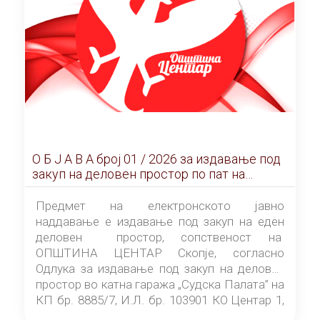
О Б Ј А В А брoj 01 / 2026 за издавање под
закуп на деловен простор по пат на
ЕЛЕКТРОНСКО ЈАВНО НАДДАВАЊЕ
Предмет на електронското јавно
наддавање е издавање под закуп на еден
деловен простор, сопственост на
ОПШТИНА ЦЕНТАР Скопје, согласно
Одлука за издавање под закуп на деловен
простор во катна гаража „Судска Палата” на
КП бр. 8885/7, И.Л. бр. 103901 КО Центар 1,
донесена од страна на Советот на