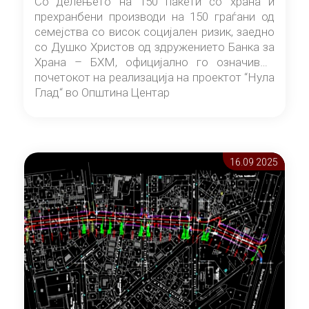
Со делењето на 150 пакети со храна и
прехранбени производи на 150 граѓани од
семејства со висок социјален ризик, заедно
со Душко Христов од здружението Банка за
Храна – БХМ, официјално го означивме
почетокот на реализација на проектот “Нула
Глад“ во Општина Центар
16.09 2025