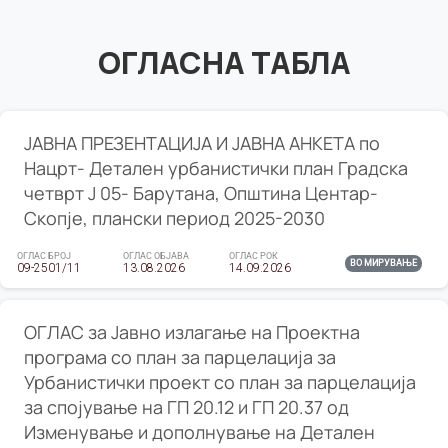
ОГЛАСНА ТАБЛА
ЈАВНА ПРЕЗЕНТАЦИЈА И ЈАВНА АНКЕТА по
Нацрт- Детален урбанистички план Градска
четврт Ј 05- Барутана, Општина Центар-
Скопје, плански период 2025-2030
ОГЛАС БРОЈ
ОГЛАС ОБЈАВА
ОГЛАС РОК
ВО МИРУВАЊЕ
09-2501/11
13.08.2026
14.09.2026
ОГЛАС за Јавно излагање на Проектна
програма со план за парцелација за
Урбанистички проект со план за парцелација
за спојување на ГП 20.12 и ГП 20.37 од
Изменување и дополнување на Детален