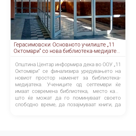
Герасимовски: Основното училиште „11
Октомври" со нова библиотека-медијатека
од септември
Општина Центар информира дека во ООУ „11
Октомври" се финализира уредувањето на
новиот простор наменет за библиотека-
медијатека. Учениците од септември ќе
имаат современа библиотека, место каде
што ќе можат да го поминуваат своето
слободно време, да позајмуваат книги, да
читаат и да разменуваат идеи.