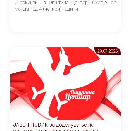
„Паркинзи на Општина Центар“ Скопје, со
мандат од 4 (четири) години.
29.07 2026
ЈАВЕН ПОВИК за доделување на
еднократна парична помош заради