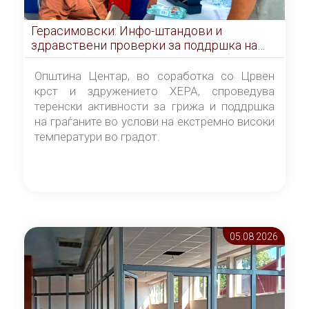
Герасимовски: Инфо-штандови и
здравствени проверки за поддршка на
граѓаните во услови на топлотен бран
Општина Центар, во соработка со Црвен
крст и здружението ХЕРА, спроведува
теренски активности за грижа и поддршка
на граѓаните во услови на екстремно високи
температури во градот.
05.08 2026