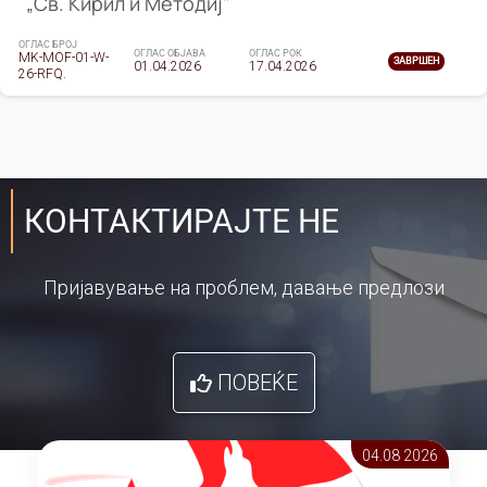
„Св. Кирил и Методиј"
ОГЛАС БРОЈ
ОГЛАС ОБЈАВА
ОГЛАС РОК
MK-MOF-01-W-
ЗАВРШЕН
01.04.2026
17.04.2026
26-RFQ.
КОНТАКТИРАЈТЕ НЕ
Пријавување на проблем, давање предлози
ПОВЕЌЕ
04.08 2026