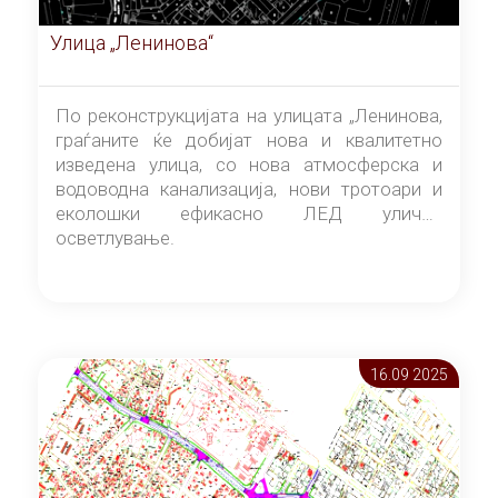
Улица „Ленинова“
По реконструкцијата на улицата „Ленинова,
граѓаните ќе добијат нова и квалитетно
изведена улица, со нова атмосферска и
водоводна канализација, нови тротоари и
еколошки ефикасно ЛЕД улично
осветлување.
16.09 2025