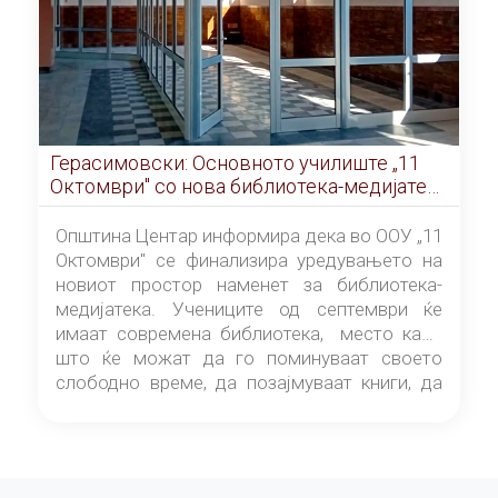
Герасимовски: Основното училиште „11
Октомври" со нова библиотека-медијатека
од септември
Општина Центар информира дека во ООУ „11
Октомври" се финализира уредувањето на
новиот простор наменет за библиотека-
медијатека. Учениците од септември ќе
имаат современа библиотека, место каде
што ќе можат да го поминуваат своето
слободно време, да позајмуваат книги, да
читаат и да разменуваат идеи.