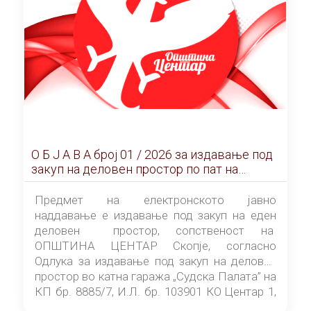
О Б Ј А В А брoj 01 / 2026 за издавање под
закуп на деловен простор по пат на
ЕЛЕКТРОНСКО ЈАВНО НАДДАВАЊЕ
Предмет на електронското јавно
наддавање е издавање под закуп на еден
деловен простор, сопственост на
ОПШТИНА ЦЕНТАР Скопје, согласно
Одлука за издавање под закуп на деловен
простор во катна гаража „Судска Палата” на
КП бр. 8885/7, И.Л. бр. 103901 КО Центар 1,
донесена од страна на Советот на