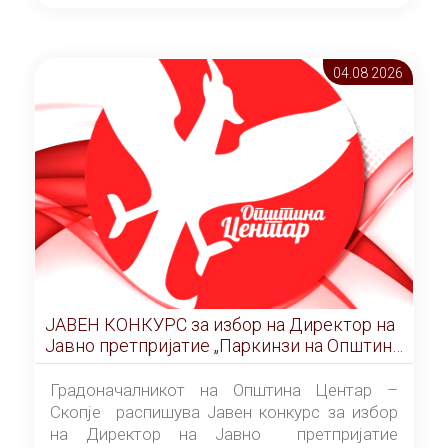
ОПШТИНА ЦЕНТАР Скопје Скопје
(„Службен гласник на Општина Центар
Скопје” број 9/2026), за времетраење од 3
04.08 2026
(три) години од денот на потпишувањето на
Договорот за закуп со најповолниот
понудувач.
ЈАВЕН КОНКУРС за избор на Директор на
Јавно претпријатие „Паркинзи на Општина
Центар“ – Скопје
Градоначалникот на Општина Центар –
Скопје распишува Јавен конкурс за избор
на Директор на Јавно претпријатие