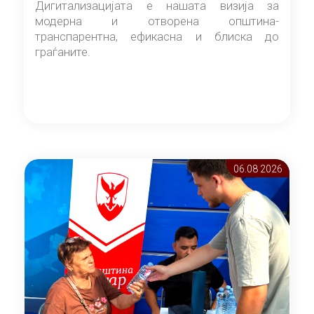
Дигитализацијата е нашата визија за
модерна и отворена општина-
транспарентна, ефикасна и блиска до
граѓаните.
06.08 2026