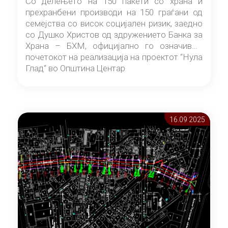
Со делењето на 150 пакети со храна и
прехранбени производи на 150 граѓани од
семејства со висок социјален ризик, заедно
со Душко Христов од здружението Банка за
Храна – БХМ, официјално го означивме
почетокот на реализација на проектот “Нула
Глад“ во Општина Центар
16.09 2025