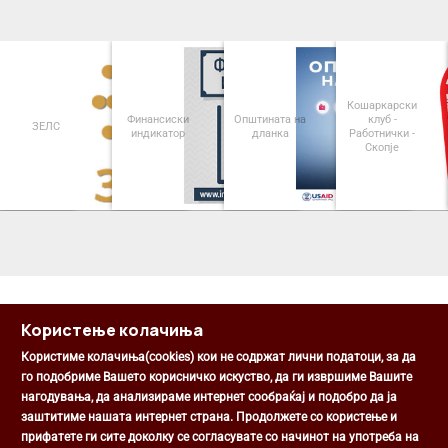
Кошаркарски
Финансиски
Општината на
клуб -
ЗЕЛС
индикатор
дланка
Работнички -
Скопје
<
>
Користење колачиња
Користиме колачиња(cookies) кои не содржат лични податоци, за да
го подобриме Вашето корисничко искуство, да ги извршиме Вашите
нагодувања, да анализираме интернет сообраќај и подобро да ја
Општина Центар
заштитиме нашата интернет страна. Продолжете со користење и
Михаил Цоков бр. 1, Скопје
прифатете ги сите доколку се согласувате со начинот на употреба на