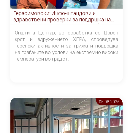
Герасимовски: Инфо-штандови и
здравствени проверки за поддршка на
граѓаните во услови на топлотен бран
Општина Центар, во соработка со Црвен
крст и здружението ХЕРА, спроведува
теренски активности за грижа и поддршка
на граѓаните во услови на екстремно високи
температури во градот.
05.08 2026