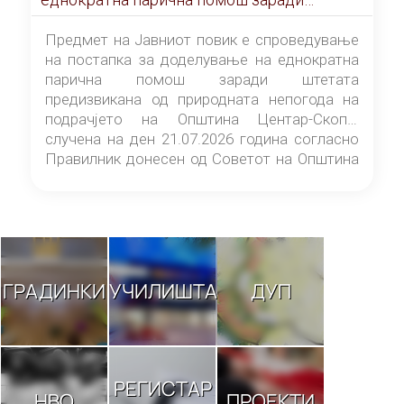
штетата предизвикана од природната
непогода на подрачјето на Општина
Предмет на Јавниот повик е спроведување
Центар-Скопје случена на ден 21.07.2026
на постапка за доделување на еднократна
година
парична помош заради штетата
предизвикана од природната непогода на
подрачјето на Општина Центар-Скопје
случена на ден 21.07.2026 година согласно
Правилник донесен од Советот на Општина
Центар-Скопје („Службен гласник на
Општина Центар-Скопје“ број 9/26).
ГРАДИНКИ
УЧИЛИШТА
ДУП
РЕГИСТАР
НВО
ПРОЕКТИ