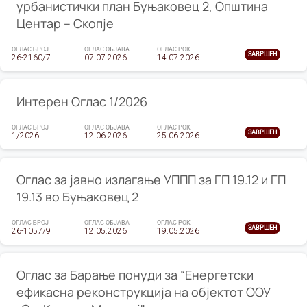
урбанистички план Буњаковец 2, Општина
Центар – Скопје
ОГЛАС БРОЈ
ОГЛАС ОБЈАВА
ОГЛАС РОК
ЗАВРШЕН
26-2160/7
07.07.2026
14.07.2026
Интерен Оглас 1/2026
ОГЛАС БРОЈ
ОГЛАС ОБЈАВА
ОГЛАС РОК
ЗАВРШЕН
1/2026
12.06.2026
25.06.2026
Оглас за јавно излагање УППП за ГП 19.12 и ГП
19.13 во Буњаковец 2
ОГЛАС БРОЈ
ОГЛАС ОБЈАВА
ОГЛАС РОК
ЗАВРШЕН
26-1057/9
12.05.2026
19.05.2026
Оглас за Барање понуди за “Енергетски
ефикасна реконструкција на објектот ООУ