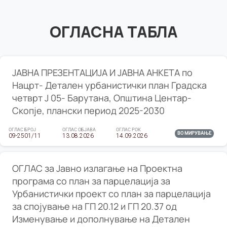
ОГЛАСНА ТАБЛА
ЈАВНА ПРЕЗЕНТАЦИЈА И ЈАВНА АНКЕТА по
Нацрт- Детален урбанистички план Градска
четврт Ј 05- Барутана, Општина Центар-
Скопје, плански период 2025-2030
ОГЛАС БРОЈ
ОГЛАС ОБЈАВА
ОГЛАС РОК
ВО МИРУВАЊЕ
09-2501/11
13.08.2026
14.09.2026
ОГЛАС за Јавно излагање на Проектна
програма со план за парцелација за
Урбанистички проект со план за парцелација
за спојување на ГП 20.12 и ГП 20.37 од
Изменување и дополнување на Детален