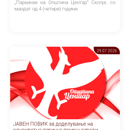
„Паркинзи на Општина Центар“ Скопје, со
мандат од 4 (четири) години.
29.07 2026
ЈАВЕН ПОВИК за доделување на
еднократна парична помош заради