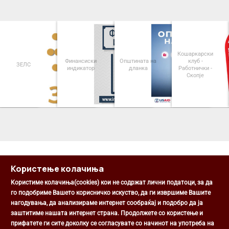
Кошаркарски
Финансиски
Општината на
клуб -
ЗЕЛС
индикатор
дланка
Работнички -
Скопје
<
>
Користење колачиња
Користиме колачиња(cookies) кои не содржат лични податоци, за да
го подобриме Вашето корисничко искуство, да ги извршиме Вашите
нагодувања, да анализираме интернет сообраќај и подобро да ја
Општина Центар
заштитиме нашата интернет страна. Продолжете со користење и
Михаил Цоков бр. 1, Скопје
прифатете ги сите доколку се согласувате со начинот на употреба на