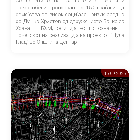
Со делењето на 150 пакети со храна и
прехранбени производи на 150 граѓани од
семејства со висок социјален ризик, заедно
со Душко Христов од здружението Банка за
Храна – БХМ, официјално го означивме
почетокот на реализација на проектот “Нула
Глад“ во Општина Центар
16.09 2025