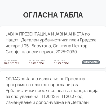
ОГЛАСНА ТАБЛА
ЈАВНА ПРЕЗЕНТАЦИЈА И ЈАВНА АНКЕТА по
Нацрт- Детален урбанистички план Градска
четврт Ј 05- Барутана, Општина Центар-
Скопје, плански период 2025-2030
ОГЛАС БРОЈ
ОГЛАС ОБЈАВА
ОГЛАС РОК
ВО МИРУВАЊЕ
09-2501/11
13.08.2026
14.09.2026
ОГЛАС за Јавно излагање на Проектна
програма со план за парцелација за
Урбанистички проект со план за парцелација
за спојување на ГП 20.12 и ГП 20.37 од
Изменување и дополнување на Детален