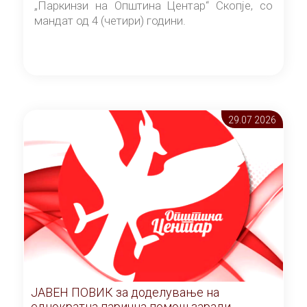
„Паркинзи на Општина Центар“ Скопје, со
мандат од 4 (четири) години.
29.07 2026
ЈАВЕН ПОВИК за доделување на
еднократна парична помош заради