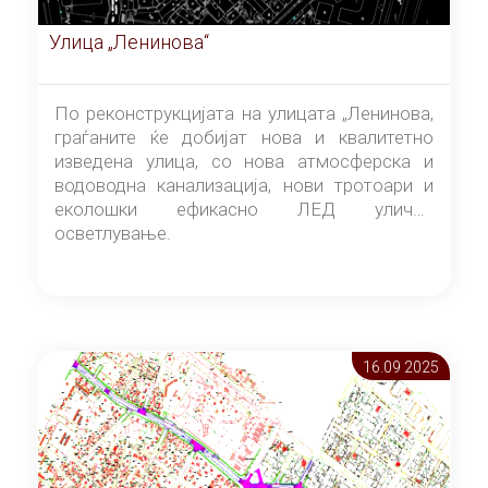
Улица „Ленинова“
По реконструкцијата на улицата „Ленинова,
граѓаните ќе добијат нова и квалитетно
изведена улица, со нова атмосферска и
водоводна канализација, нови тротоари и
еколошки ефикасно ЛЕД улично
осветлување.
16.09 2025