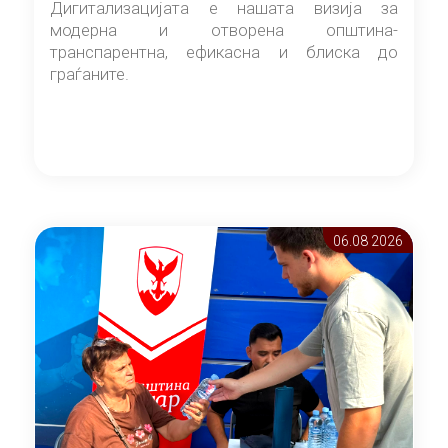
Дигитализацијата е нашата визија за
модерна и отворена општина-
транспарентна, ефикасна и блиска до
граѓаните.
06.08 2026