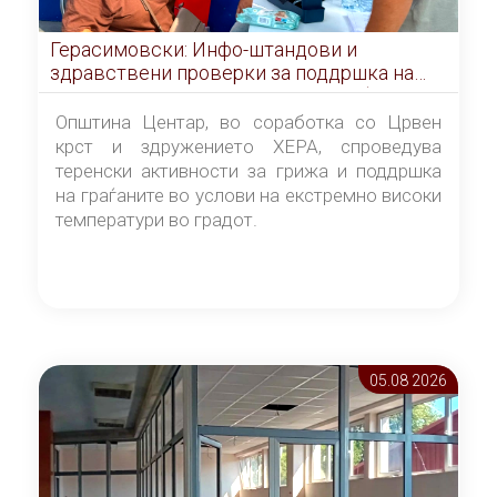
Герасимовски: Инфо-штандови и
здравствени проверки за поддршка на
граѓаните во услови на топлотен бран
Општина Центар, во соработка со Црвен
крст и здружението ХЕРА, спроведува
теренски активности за грижа и поддршка
на граѓаните во услови на екстремно високи
температури во градот.
05.08 2026