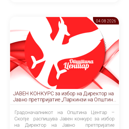
ОПШТИНА ЦЕНТАР Скопје Скопје
(„Службен гласник на Општина Центар
Скопје” број 9/2026), за времетраење од 3
04.08 2026
(три) години од денот на потпишувањето на
Договорот за закуп со најповолниот
понудувач.
ЈАВЕН КОНКУРС за избор на Директор на
Јавно претпријатие „Паркинзи на Општина
Центар“ – Скопје
Градоначалникот на Општина Центар –
Скопје распишува Јавен конкурс за избор
на Директор на Јавно претпријатие