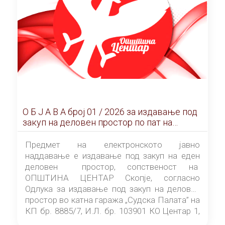
О Б Ј А В А брoj 01 / 2026 за издавање под
закуп на деловен простор по пат на
ЕЛЕКТРОНСКО ЈАВНО НАДДАВАЊЕ
Предмет на електронското јавно
наддавање е издавање под закуп на еден
деловен простор, сопственост на
ОПШТИНА ЦЕНТАР Скопје, согласно
Одлука за издавање под закуп на деловен
простор во катна гаража „Судска Палата” на
КП бр. 8885/7, И.Л. бр. 103901 КО Центар 1,
донесена од страна на Советот на