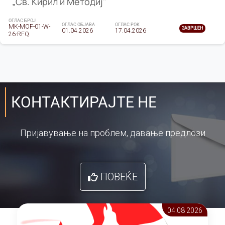
„Св. Кирил и Методиј"
ОГЛАС БРОЈ
ОГЛАС ОБЈАВА
ОГЛАС РОК
MK-MOF-01-W-
ЗАВРШЕН
01.04.2026
17.04.2026
26-RFQ.
КОНТАКТИРАЈТЕ НЕ
Пријавување на проблем, давање предлози
ПОВЕЌЕ
04.08 2026