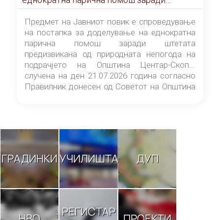
штетата предизвикана од природната
непогода на подрачјето на Општина
Предмет на Јавниот повик е спроведување
Центар-Скопје случена на ден 21.07.2026
на постапка за доделување на еднократна
година
парична помош заради штетата
предизвикана од природната непогода на
подрачјето на Општина Центар-Скопје
случена на ден 21.07.2026 година согласно
Правилник донесен од Советот на Општина
Центар-Скопје („Службен гласник на
Општина Центар-Скопје“ број 9/26).
ГРАДИНКИ
УЧИЛИШТА
ДУП
РЕГИСТАР
НВО
ПРОЕКТИ