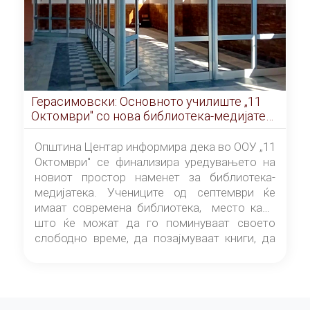
Герасимовски: Основното училиште „11
Октомври" со нова библиотека-медијатека
од септември
Општина Центар информира дека во ООУ „11
Октомври" се финализира уредувањето на
новиот простор наменет за библиотека-
медијатека. Учениците од септември ќе
имаат современа библиотека, место каде
што ќе можат да го поминуваат своето
слободно време, да позајмуваат книги, да
читаат и да разменуваат идеи.