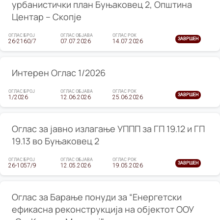
урбанистички план Буњаковец 2, Општина
Центар – Скопје
ОГЛАС БРОЈ
ОГЛАС ОБЈАВА
ОГЛАС РОК
ЗАВРШЕН
26-2160/7
07.07.2026
14.07.2026
Интерен Оглас 1/2026
ОГЛАС БРОЈ
ОГЛАС ОБЈАВА
ОГЛАС РОК
ЗАВРШЕН
1/2026
12.06.2026
25.06.2026
Оглас за јавно излагање УППП за ГП 19.12 и ГП
19.13 во Буњаковец 2
ОГЛАС БРОЈ
ОГЛАС ОБЈАВА
ОГЛАС РОК
ЗАВРШЕН
26-1057/9
12.05.2026
19.05.2026
Оглас за Барање понуди за “Енергетски
ефикасна реконструкција на објектот ООУ