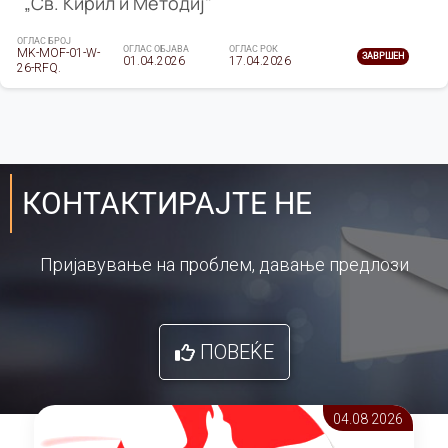
„Св. Кирил и Методиј"
ОГЛАС БРОЈ
ОГЛАС ОБЈАВА
ОГЛАС РОК
MK-MOF-01-W-
ЗАВРШЕН
01.04.2026
17.04.2026
26-RFQ.
КОНТАКТИРАЈТЕ НЕ
Пријавување на проблем, давање предлози
ПОВЕЌЕ
04.08 2026