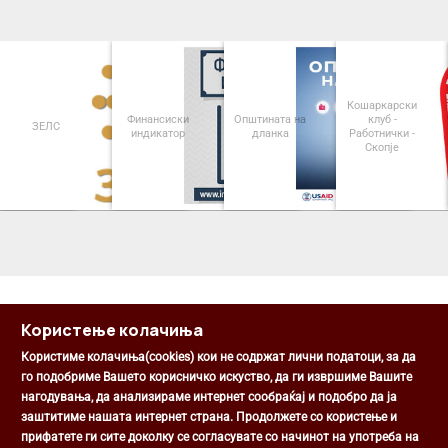
Кошаркарски
Финансиски
Општината на
клуб -
ЗЕЛС
индикатор
дланка
Работнички -
Скопје
<
>
Користење колачиња
Користиме колачиња(cookies) кои не содржат лични податоци, за да
го подобриме Вашето корисничко искуство, да ги извршиме Вашите
нагодувања, да анализираме интернет сообраќај и подобро да ја
Општина Центар
заштитиме нашата интернет страна. Продолжете со користење и
Михаил Цоков бр. 1, Скопје
прифатете ги сите доколку се согласувате со начинот на употреба на