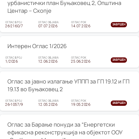
урбанистички план Буњаковец 2, Општина
Центар – Скопје
ОГЛАС БРОЈ
ОГЛАС ОБЈАВА
ОГЛАС РОК
ЗАВРШЕН
26-2160/7
07.07.2026
14.07.2026
Интерен Оглас 1/2026
ОГЛАС БРОЈ
ОГЛАС ОБЈАВА
ОГЛАС РОК
ЗАВРШЕН
1/2026
12.06.2026
25.06.2026
Оглас за јавно излагање УППП за ГП 19.12 и ГП
19.13 во Буњаковец 2
ОГЛАС БРОЈ
ОГЛАС ОБЈАВА
ОГЛАС РОК
ЗАВРШЕН
26-1057/9
12.05.2026
19.05.2026
Оглас за Барање понуди за “Енергетски
ефикасна реконструкција на објектот ООУ