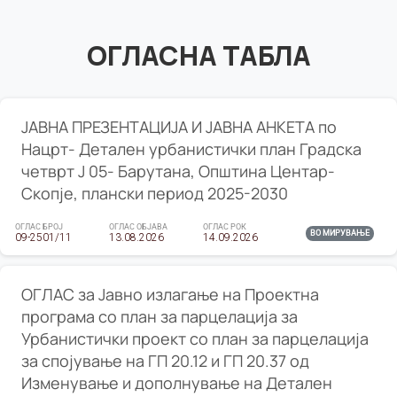
ОГЛАСНА ТАБЛА
ЈАВНА ПРЕЗЕНТАЦИЈА И ЈАВНА АНКЕТА по
Нацрт- Детален урбанистички план Градска
четврт Ј 05- Барутана, Општина Центар-
Скопје, плански период 2025-2030
ОГЛАС БРОЈ
ОГЛАС ОБЈАВА
ОГЛАС РОК
ВО МИРУВАЊЕ
09-2501/11
13.08.2026
14.09.2026
ОГЛАС за Јавно излагање на Проектна
програма со план за парцелација за
Урбанистички проект со план за парцелација
за спојување на ГП 20.12 и ГП 20.37 од
Изменување и дополнување на Детален