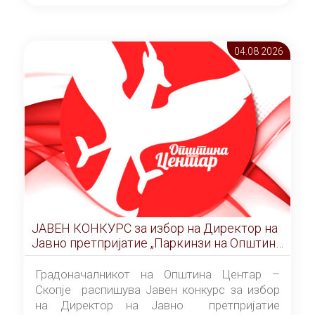
ОПШТИНА ЦЕНТАР Скопје Скопје
(„Службен гласник на Општина Центар
Скопје” број 9/2026), за времетраење од 3
04.08 2026
(три) години од денот на потпишувањето на
Договорот за закуп со најповолниот
понудувач.
ЈАВЕН КОНКУРС за избор на Директор на
Јавно претпријатие „Паркинзи на Општина
Центар“ – Скопје
Градоначалникот на Општина Центар –
Скопје распишува Јавен конкурс за избор
на Директор на Јавно претпријатие