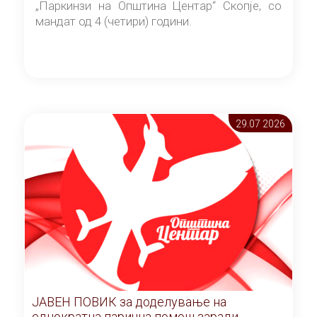
„Паркинзи на Општина Центар“ Скопје, со
мандат од 4 (четири) години.
29.07 2026
ЈАВЕН ПОВИК за доделување на
еднократна парична помош заради