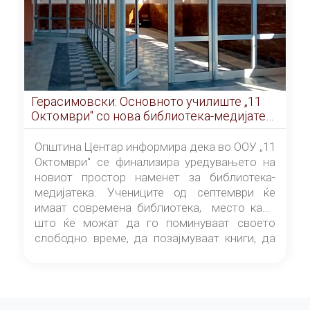
Герасимовски: Основното училиште „11
Октомври" со нова библиотека-медијатека
од септември
Општина Центар информира дека во ООУ „11
Октомври" се финализира уредувањето на
новиот простор наменет за библиотека-
медијатека. Учениците од септември ќе
имаат современа библиотека, место каде
што ќе можат да го поминуваат своето
слободно време, да позајмуваат книги, да
читаат и да разменуваат идеи.