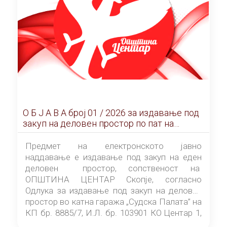
О Б Ј А В А брoj 01 / 2026 за издавање под
закуп на деловен простор по пат на
ЕЛЕКТРОНСКО ЈАВНО НАДДАВАЊЕ
Предмет на електронското јавно
наддавање е издавање под закуп на еден
деловен простор, сопственост на
ОПШТИНА ЦЕНТАР Скопје, согласно
Одлука за издавање под закуп на деловен
простор во катна гаража „Судска Палата” на
КП бр. 8885/7, И.Л. бр. 103901 КО Центар 1,
донесена од страна на Советот на