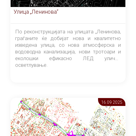
Улица „Ленинова“
По реконструкцијата на улицата „Ленинова,
граѓаните ќе добијат нова и квалитетно
изведена улица, со нова атмосферска и
водоводна канализација, нови тротоари и
еколошки ефикасно ЛЕД улично
осветлување.
16.09 2025