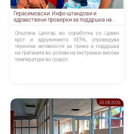
Герасимовски: Инфо-штандови и
здравствени проверки за поддршка на
граѓаните во услови на топлотен бран
Општина Центар, во соработка со Црвен
крст и здружението ХЕРА, спроведува
теренски активности за грижа и поддршка
на граѓаните во услови на екстремно високи
температури во градот.
05.08 2026