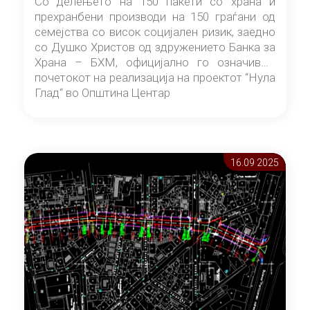
Со делењето на 150 пакети со храна и
прехранбени производи на 150 граѓани од
семејства со висок социјален ризик, заедно
со Душко Христов од здружението Банка за
Храна – БХМ, официјално го означивме
почетокот на реализација на проектот “Нула
Глад“ во Општина Центар
16.09 2025