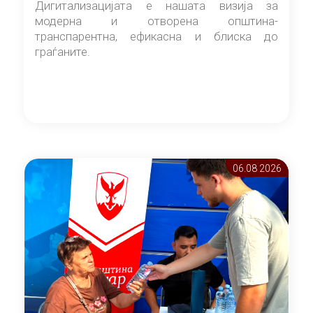
Дигитализацијата е нашата визија за
модерна и отворена општина-
транспарентна, ефикасна и блиска до
граѓаните.
06.08 2026