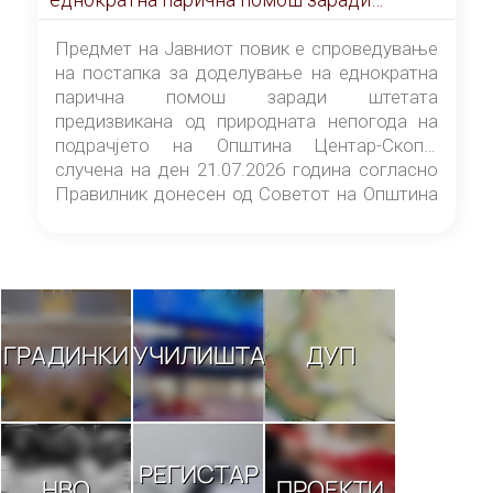
штетата предизвикана од природната
непогода на подрачјето на Општина
Предмет на Јавниот повик е спроведување
Центар-Скопје случена на ден 21.07.2026
на постапка за доделување на еднократна
година
парична помош заради штетата
предизвикана од природната непогода на
подрачјето на Општина Центар-Скопје
случена на ден 21.07.2026 година согласно
Правилник донесен од Советот на Општина
Центар-Скопје („Службен гласник на
Општина Центар-Скопје“ број 9/26).
ГРАДИНКИ
УЧИЛИШТА
ДУП
РЕГИСТАР
НВО
ПРОЕКТИ