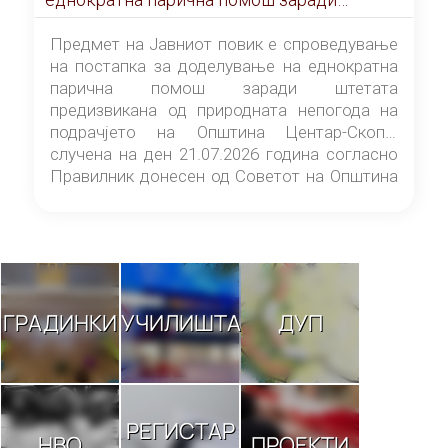
штетата предизвикана од природната
непогода на подрачјето на Општина
Предмет на Јавниот повик е спроведување
Центар-Скопје случена на ден 21.07.2026
на постапка за доделување на еднократна
година
парична помош заради штетата
предизвикана од природната непогода на
подрачјето на Општина Центар-Скопје
случена на ден 21.07.2026 година согласно
Правилник донесен од Советот на Општина
Центар-Скопје („Службен гласник на
Општина Центар-Скопје“ број 9/26).
ГРАДИНКИ
УЧИЛИШТА
ДУП
РЕГИСТАР
НВО
ПРОЕКТИ