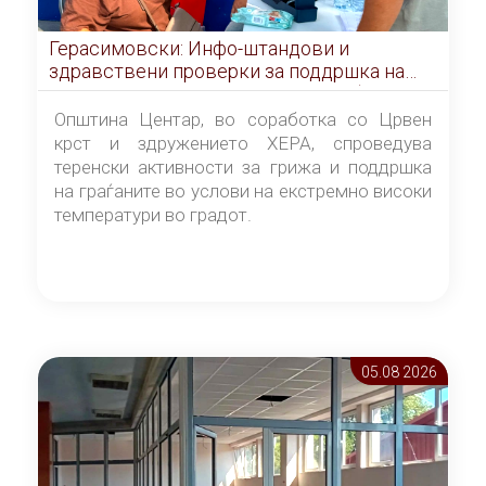
Герасимовски: Инфо-штандови и
здравствени проверки за поддршка на
граѓаните во услови на топлотен бран
Општина Центар, во соработка со Црвен
крст и здружението ХЕРА, спроведува
теренски активности за грижа и поддршка
на граѓаните во услови на екстремно високи
температури во градот.
05.08 2026