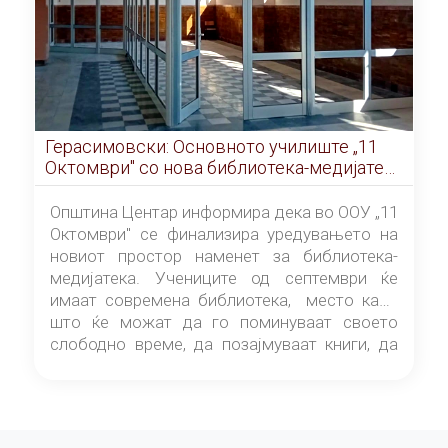
Герасимовски: Основното училиште „11
Октомври" со нова библиотека-медијатека
од септември
Општина Центар информира дека во ООУ „11
Октомври" се финализира уредувањето на
новиот простор наменет за библиотека-
медијатека. Учениците од септември ќе
имаат современа библиотека, место каде
што ќе можат да го поминуваат своето
слободно време, да позајмуваат книги, да
читаат и да разменуваат идеи.