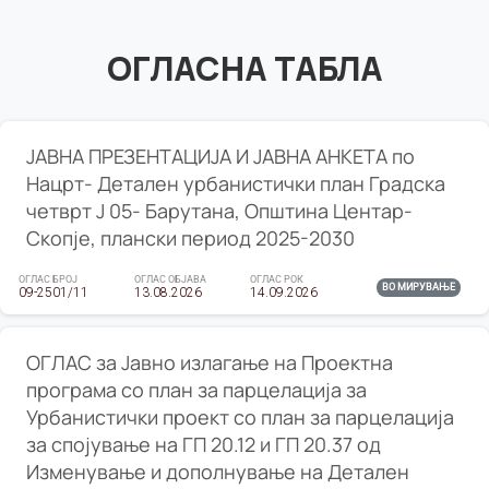
ОГЛАСНА ТАБЛА
ЈАВНА ПРЕЗЕНТАЦИЈА И ЈАВНА АНКЕТА по
Нацрт- Детален урбанистички план Градска
четврт Ј 05- Барутана, Општина Центар-
Скопје, плански период 2025-2030
ОГЛАС БРОЈ
ОГЛАС ОБЈАВА
ОГЛАС РОК
ВО МИРУВАЊЕ
09-2501/11
13.08.2026
14.09.2026
ОГЛАС за Јавно излагање на Проектна
програма со план за парцелација за
Урбанистички проект со план за парцелација
за спојување на ГП 20.12 и ГП 20.37 од
Изменување и дополнување на Детален