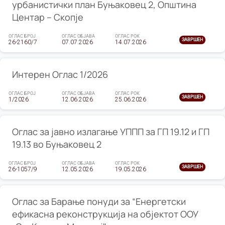
урбанистички план Буњаковец 2, Општина
Центар – Скопје
ОГЛАС БРОЈ
ОГЛАС ОБЈАВА
ОГЛАС РОК
ЗАВРШЕН
26-2160/7
07.07.2026
14.07.2026
Интерен Оглас 1/2026
ОГЛАС БРОЈ
ОГЛАС ОБЈАВА
ОГЛАС РОК
ЗАВРШЕН
1/2026
12.06.2026
25.06.2026
Оглас за јавно излагање УППП за ГП 19.12 и ГП
19.13 во Буњаковец 2
ОГЛАС БРОЈ
ОГЛАС ОБЈАВА
ОГЛАС РОК
ЗАВРШЕН
26-1057/9
12.05.2026
19.05.2026
Оглас за Барање понуди за “Енергетски
ефикасна реконструкција на објектот ООУ