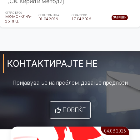
„Св. Кирил и Методиј"
ОГЛАС БРОЈ
ОГЛАС ОБЈАВА
ОГЛАС РОК
MK-MOF-01-W-
ЗАВРШЕН
01.04.2026
17.04.2026
26-RFQ.
КОНТАКТИРАЈТЕ НЕ
Пријавување на проблем, давање предлози
ПОВЕЌЕ
04.08 2026