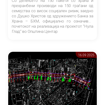
Со делењето на 150 пакети со храна и
прехранбени производи на 150 граѓани од
семејства со висок социјален ризик, заедно
со Душко Христов од здружението Банка за
Храна – БХМ, официјално го означивме
почетокот на реализација на проектот “Нула
Глад“ во Општина Центар
16.09 2025