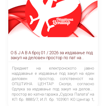
О Б Ј А В А брoj 01 / 2026 за издавање под
закуп на деловен простор по пат на
ЕЛЕКТРОНСКО ЈАВНО НАДДАВАЊЕ
Предмет на електронското јавно
наддавање е издавање под закуп на еден
деловен простор, сопственост на
ОПШТИНА ЦЕНТАР Скопје, согласно
Одлука за издавање под закуп на деловен
простор во катна гаража „Судска Палата” на
КП бр. 8885/7, И.Л. бр. 103901 КО Центар 1,
донесена од страна на Советот на