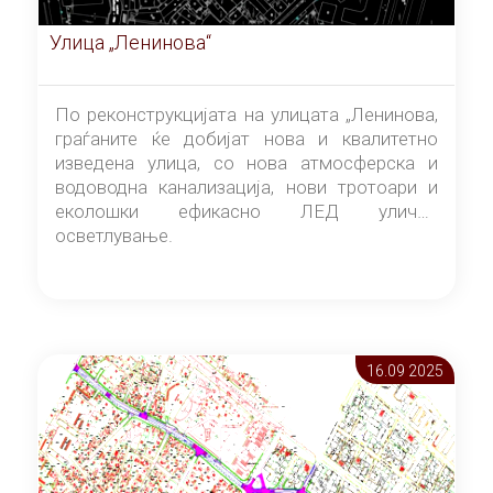
Улица „Ленинова“
По реконструкцијата на улицата „Ленинова,
граѓаните ќе добијат нова и квалитетно
изведена улица, со нова атмосферска и
водоводна канализација, нови тротоари и
еколошки ефикасно ЛЕД улично
осветлување.
16.09 2025