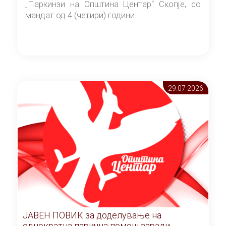
„Паркинзи на Општина Центар“ Скопје, со
мандат од 4 (четири) години.
29.07 2026
ЈАВЕН ПОВИК за доделување на
еднократна парична помош заради