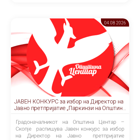
ОПШТИНА ЦЕНТАР Скопје Скопје
(„Службен гласник на Општина Центар
Скопје” број 9/2026), за времетраење од 3
04.08 2026
(три) години од денот на потпишувањето на
Договорот за закуп со најповолниот
понудувач.
ЈАВЕН КОНКУРС за избор на Директор на
Јавно претпријатие „Паркинзи на Општина
Центар“ – Скопје
Градоначалникот на Општина Центар –
Скопје распишува Јавен конкурс за избор
на Директор на Јавно претпријатие