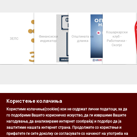
Кошаркарски
Финансиски
Општината на
клуб -
ЗЕЛС
индикатор
дланка
Работнички -
Скопје
<
>
Користење колачиња
Користиме колачиња(cookies) кои не содржат лични податоци, за да
го подобриме Вашето корисничко искуство, да ги извршиме Вашите
нагодувања, да анализираме интернет сообраќај и подобро да ја
Општина Центар
заштитиме нашата интернет страна. Продолжете со користење и
Михаил Цоков бр. 1, Скопје
прифатете ги сите доколку се согласувате со начинот на употреба на