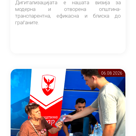
Дигитализацијата е нашата визија за
модерна и отворена општина-
транспарентна, ефикасна и блиска до
граѓаните.
06.08 2026