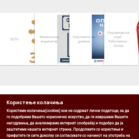
Кошаркарски
Финансиски
Општината на
клуб -
ЗЕЛС
индикатор
дланка
Работнички -
Скопје
<
>
Користење колачиња
Користиме колачиња(cookies) кои не содржат лични податоци, за да
го подобриме Вашето корисничко искуство, да ги извршиме Вашите
нагодувања, да анализираме интернет сообраќај и подобро да ја
Општина Центар
заштитиме нашата интернет страна. Продолжете со користење и
Михаил Цоков бр. 1, Скопје
прифатете ги сите доколку се согласувате со начинот на употреба на