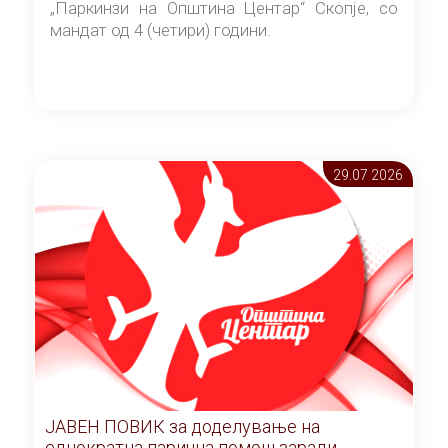
„Паркинзи на Општина Центар“ Скопје, со
мандат од 4 (четири) години.
29.07 2026
ЈАВЕН ПОВИК за доделување на
еднократна парична помош заради