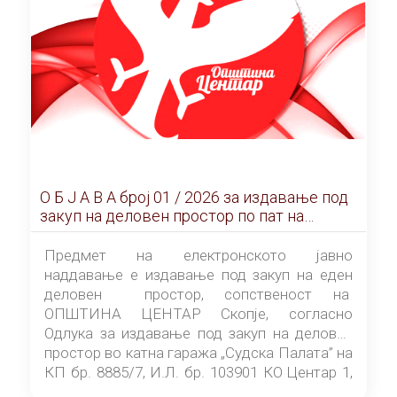
О Б Ј А В А брoj 01 / 2026 за издавање под
закуп на деловен простор по пат на
ЕЛЕКТРОНСКО ЈАВНО НАДДАВАЊЕ
Предмет на електронското јавно
наддавање е издавање под закуп на еден
деловен простор, сопственост на
ОПШТИНА ЦЕНТАР Скопје, согласно
Одлука за издавање под закуп на деловен
простор во катна гаража „Судска Палата” на
КП бр. 8885/7, И.Л. бр. 103901 КО Центар 1,
донесена од страна на Советот на