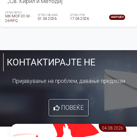
„Св. Кирил и Методиј"
ОГЛАС БРОЈ
ОГЛАС ОБЈАВА
ОГЛАС РОК
MK-MOF-01-W-
ЗАВРШЕН
01.04.2026
17.04.2026
26-RFQ.
КОНТАКТИРАЈТЕ НЕ
Пријавување на проблем, давање предлози
ПОВЕЌЕ
04.08 2026