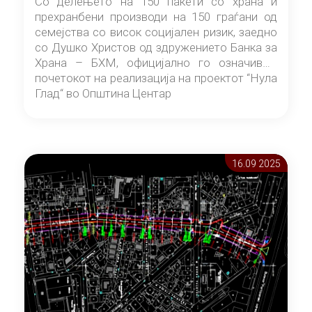
Со делењето на 150 пакети со храна и
прехранбени производи на 150 граѓани од
семејства со висок социјален ризик, заедно
со Душко Христов од здружението Банка за
Храна – БХМ, официјално го означивме
почетокот на реализација на проектот “Нула
Глад“ во Општина Центар
16.09 2025