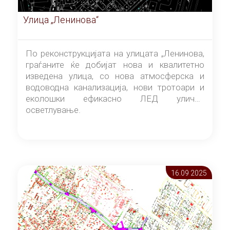
Улица „Ленинова“
По реконструкцијата на улицата „Ленинова,
граѓаните ќе добијат нова и квалитетно
изведена улица, со нова атмосферска и
водоводна канализација, нови тротоари и
еколошки ефикасно ЛЕД улично
осветлување.
16.09 2025