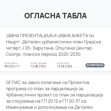
ОГЛАСНА ТАБЛА
ЈАВНА ПРЕЗЕНТАЦИЈА И ЈАВНА АНКЕТА по
Нацрт- Детален урбанистички план Градска
четврт Ј 05- Барутана, Општина Центар-
Скопје, плански период 2025-2030
ОГЛАС БРОЈ
ОГЛАС ОБЈАВА
ОГЛАС РОК
ВО МИРУВАЊЕ
09-2501/11
13.08.2026
14.09.2026
ОГЛАС за Јавно излагање на Проектна
програма со план за парцелација за
Урбанистички проект со план за парцелација
за спојување на ГП 20.12 и ГП 20.37 од
Изменување и дополнување на Детален