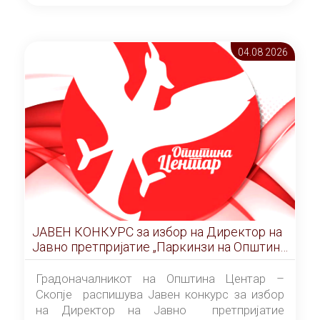
ОПШТИНА ЦЕНТАР Скопје Скопје
(„Службен гласник на Општина Центар
Скопје” број 9/2026), за времетраење од 3
04.08 2026
(три) години од денот на потпишувањето на
Договорот за закуп со најповолниот
понудувач.
ЈАВЕН КОНКУРС за избор на Директор на
Јавно претпријатие „Паркинзи на Општина
Центар“ – Скопје
Градоначалникот на Општина Центар –
Скопје распишува Јавен конкурс за избор
на Директор на Јавно претпријатие