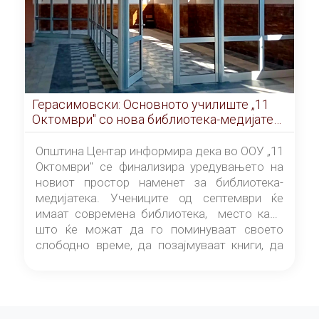
Герасимовски: Основното училиште „11
Октомври" со нова библиотека-медијатека
од септември
Општина Центар информира дека во ООУ „11
Октомври" се финализира уредувањето на
новиот простор наменет за библиотека-
медијатека. Учениците од септември ќе
имаат современа библиотека, место каде
што ќе можат да го поминуваат своето
слободно време, да позајмуваат книги, да
читаат и да разменуваат идеи.