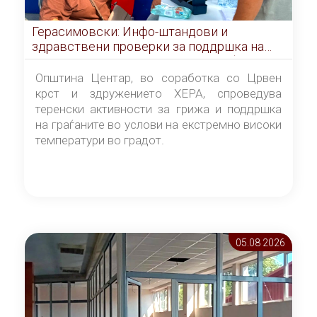
Герасимовски: Инфо-штандови и
здравствени проверки за поддршка на
граѓаните во услови на топлотен бран
Општина Центар, во соработка со Црвен
крст и здружението ХЕРА, спроведува
теренски активности за грижа и поддршка
на граѓаните во услови на екстремно високи
температури во градот.
05.08 2026