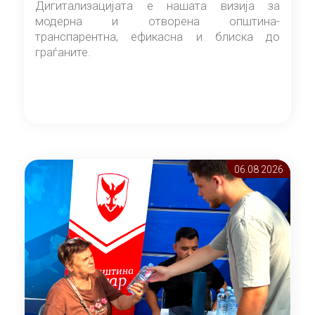
Дигитализацијата е нашата визија за
модерна и отворена општина-
транспарентна, ефикасна и блиска до
граѓаните.
06.08 2026