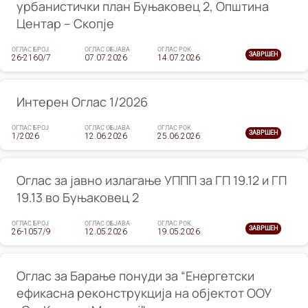
урбанистички план Буњаковец 2, Општина
Центар – Скопје
ОГЛАС БРОЈ
ОГЛАС ОБЈАВА
ОГЛАС РОК
ЗАВРШЕН
26-2160/7
07.07.2026
14.07.2026
Интерен Оглас 1/2026
ОГЛАС БРОЈ
ОГЛАС ОБЈАВА
ОГЛАС РОК
ЗАВРШЕН
1/2026
12.06.2026
25.06.2026
Оглас за јавно излагање УППП за ГП 19.12 и ГП
19.13 во Буњаковец 2
ОГЛАС БРОЈ
ОГЛАС ОБЈАВА
ОГЛАС РОК
ЗАВРШЕН
26-1057/9
12.05.2026
19.05.2026
Оглас за Барање понуди за “Енергетски
ефикасна реконструкција на објектот ООУ