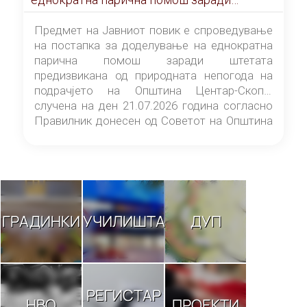
штетата предизвикана од природната
непогода на подрачјето на Општина
Предмет на Јавниот повик е спроведување
Центар-Скопје случена на ден 21.07.2026
на постапка за доделување на еднократна
година
парична помош заради штетата
предизвикана од природната непогода на
подрачјето на Општина Центар-Скопје
случена на ден 21.07.2026 година согласно
Правилник донесен од Советот на Општина
Центар-Скопје („Службен гласник на
Општина Центар-Скопје“ број 9/26).
ГРАДИНКИ
УЧИЛИШТА
ДУП
РЕГИСТАР
НВО
ПРОЕКТИ