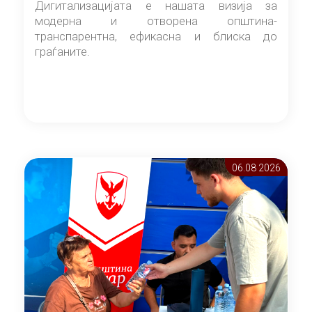
Дигитализацијата е нашата визија за
модерна и отворена општина-
транспарентна, ефикасна и блиска до
граѓаните.
06.08 2026