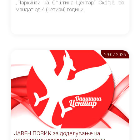
„Паркинзи на Општина Центар“ Скопје, со
мандат од 4 (четири) години.
29.07 2026
ЈАВЕН ПОВИК за доделување на
еднократна парична помош заради