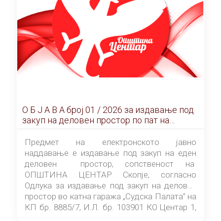
О Б Ј А В А брoj 01 / 2026 за издавање под
закуп на деловен простор по пат на
ЕЛЕКТРОНСКО ЈАВНО НАДДАВАЊЕ
Предмет на електронското јавно
наддавање е издавање под закуп на еден
деловен простор, сопственост на
ОПШТИНА ЦЕНТАР Скопје, согласно
Одлука за издавање под закуп на деловен
простор во катна гаража „Судска Палата” на
КП бр. 8885/7, И.Л. бр. 103901 КО Центар 1,
донесена од страна на Советот на