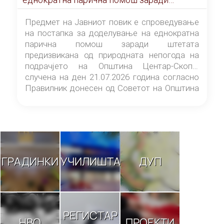
штетата предизвикана од природната
непогода на подрачјето на Општина
Предмет на Јавниот повик е спроведување
Центар-Скопје случена на ден 21.07.2026
на постапка за доделување на еднократна
година
парична помош заради штетата
предизвикана од природната непогода на
подрачјето на Општина Центар-Скопје
случена на ден 21.07.2026 година согласно
Правилник донесен од Советот на Општина
Центар-Скопје („Службен гласник на
Општина Центар-Скопје“ број 9/26).
ГРАДИНКИ
УЧИЛИШТА
ДУП
РЕГИСТАР
НВО
ПРОЕКТИ