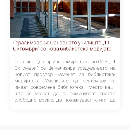
Герасимовски: Основното училиште „11
Октомври" со нова библиотека-медијатека
од септември
Општина Центар информира дека во ООУ „11
Октомври" се финализира уредувањето на
новиот простор наменет за библиотека-
медијатека. Учениците од септември ќе
имаат современа библиотека, место каде
што ќе можат да го поминуваат своето
слободно време, да позајмуваат книги, да
читаат и да разменуваат идеи.