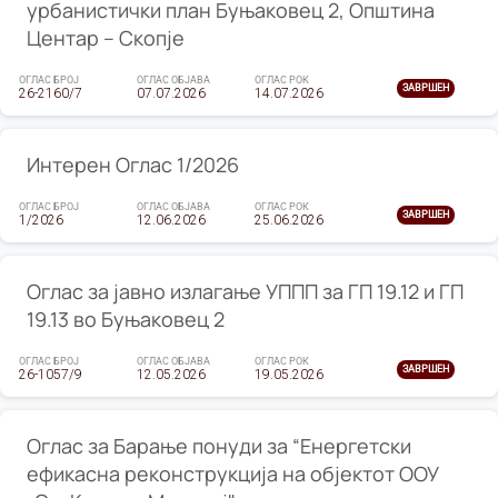
урбанистички план Буњаковец 2, Општина
Центар – Скопје
ОГЛАС БРОЈ
ОГЛАС ОБЈАВА
ОГЛАС РОК
ЗАВРШЕН
26-2160/7
07.07.2026
14.07.2026
Интерен Оглас 1/2026
ОГЛАС БРОЈ
ОГЛАС ОБЈАВА
ОГЛАС РОК
ЗАВРШЕН
1/2026
12.06.2026
25.06.2026
Оглас за јавно излагање УППП за ГП 19.12 и ГП
19.13 во Буњаковец 2
ОГЛАС БРОЈ
ОГЛАС ОБЈАВА
ОГЛАС РОК
ЗАВРШЕН
26-1057/9
12.05.2026
19.05.2026
Оглас за Барање понуди за “Енергетски
ефикасна реконструкција на објектот ООУ