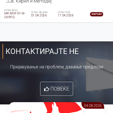
„Св. Кирил и Методиј"
ОГЛАС БРОЈ
ОГЛАС ОБЈАВА
ОГЛАС РОК
MK-MOF-01-W-
ЗАВРШЕН
01.04.2026
17.04.2026
26-RFQ.
КОНТАКТИРАЈТЕ НЕ
Пријавување на проблем, давање предлози
ПОВЕЌЕ
04.08 2026