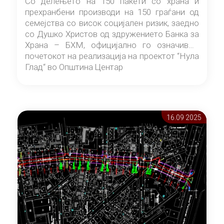
Со делењето на 150 пакети со храна и
прехранбени производи на 150 граѓани од
семејства со висок социјален ризик, заедно
со Душко Христов од здружението Банка за
Храна – БХМ, официјално го означивме
почетокот на реализација на проектот “Нула
Глад“ во Општина Центар
16.09 2025