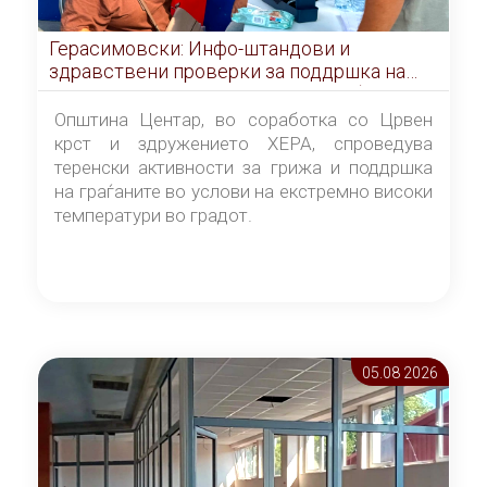
Герасимовски: Инфо-штандови и
здравствени проверки за поддршка на
граѓаните во услови на топлотен бран
Општина Центар, во соработка со Црвен
крст и здружението ХЕРА, спроведува
теренски активности за грижа и поддршка
на граѓаните во услови на екстремно високи
температури во градот.
05.08 2026