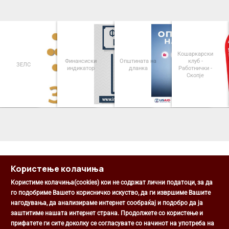
Кошаркарски
Финансиски
Општината на
клуб -
ЗЕЛС
индикатор
дланка
Работнички -
Скопје
<
>
Користење колачиња
Користиме колачиња(cookies) кои не содржат лични податоци, за да
го подобриме Вашето корисничко искуство, да ги извршиме Вашите
нагодувања, да анализираме интернет сообраќај и подобро да ја
Општина Центар
заштитиме нашата интернет страна. Продолжете со користење и
Михаил Цоков бр. 1, Скопје
прифатете ги сите доколку се согласувате со начинот на употреба на