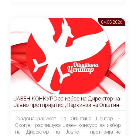
ОПШТИНА ЦЕНТАР Скопје Скопје
(„Службен гласник на Општина Центар
Скопје” број 9/2026), за времетраење од 3
04.08 2026
(три) години од денот на потпишувањето на
Договорот за закуп со најповолниот
понудувач.
ЈАВЕН КОНКУРС за избор на Директор на
Јавно претпријатие „Паркинзи на Општина
Центар“ – Скопје
Градоначалникот на Општина Центар –
Скопје распишува Јавен конкурс за избор
на Директор на Јавно претпријатие