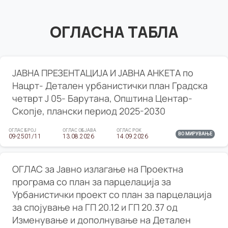
ОГЛАСНА ТАБЛА
ЈАВНА ПРЕЗЕНТАЦИЈА И ЈАВНА АНКЕТА по
Нацрт- Детален урбанистички план Градска
четврт Ј 05- Барутана, Општина Центар-
Скопје, плански период 2025-2030
ОГЛАС БРОЈ
ОГЛАС ОБЈАВА
ОГЛАС РОК
ВО МИРУВАЊЕ
09-2501/11
13.08.2026
14.09.2026
ОГЛАС за Јавно излагање на Проектна
програма со план за парцелација за
Урбанистички проект со план за парцелација
за спојување на ГП 20.12 и ГП 20.37 од
Изменување и дополнување на Детален