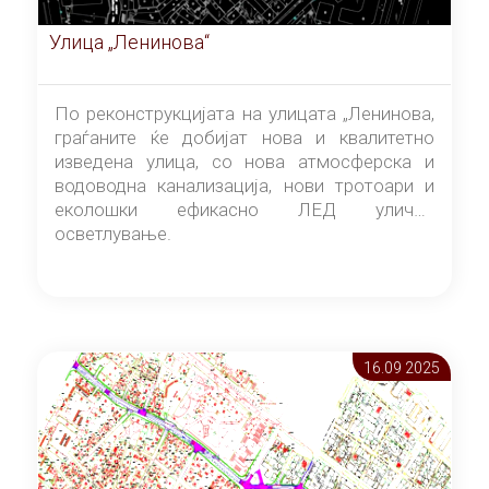
Улица „Ленинова“
По реконструкцијата на улицата „Ленинова,
граѓаните ќе добијат нова и квалитетно
изведена улица, со нова атмосферска и
водоводна канализација, нови тротоари и
еколошки ефикасно ЛЕД улично
осветлување.
16.09 2025