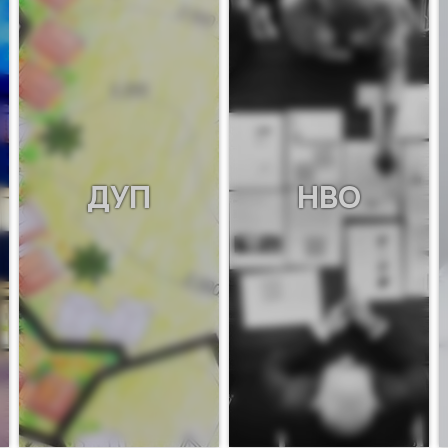
ДУП
НВО