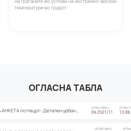
на граѓаните во услови на екстремно високи
температури во градот.
ОГЛАСНА ТАБЛА
ОГЛАС БРОЈ
ОГЛАС 
ЈАВНА ПРЕЗЕНТАЦИЈА И ЈАВНА АНКЕТА по Нацрт- Детален урбанистички план Градска четврт Ј 05- Барутана, Општина Центар- Скопје, плански период 2025-2030
09-2501/11
13.08
ОГЛАС БРОЈ
ОГЛА