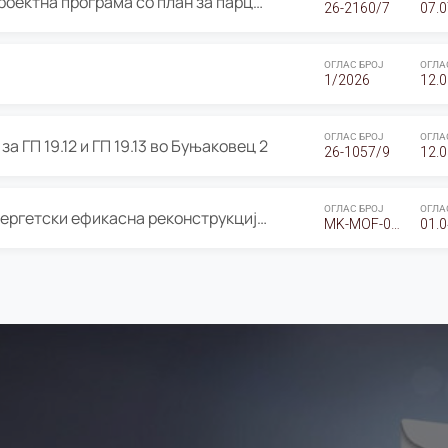
ОГЛАС за Јавно излагање на Проектна програма со план за парцелација за Урбанистички проект со план за парцелација за спојување на ГП 20.12 и ГП 20.37 од Изменување и дополнување на Детален урбанистички план Буњаковец 2, Општина Центар – Скопје
26-2160/7
07.0
ОГЛАС БРОЈ
ОГЛА
1/2026
12.0
ОГЛАС БРОЈ
ОГЛА
а ГП 19.12 и ГП 19.13 во Буњаковец 2
26-1057/9
12.0
ОГЛАС БРОЈ
ОГЛА
Оглас за Барање понуди за “Енергетски ефикасна реконструкција на објектот ООУ „Св. Кирил и Методиј"
MK-MOF-01-W-26-RFQ.
01.0