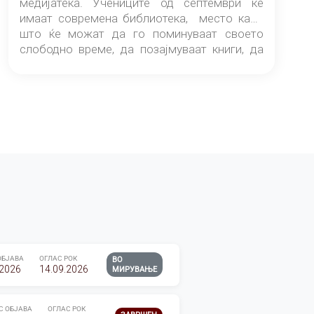
медијатека. Учениците од септември ќе
имаат современа библиотека, место каде
што ќе можат да го поминуваат своето
слободно време, да позајмуваат книги, да
читаат и да разменуваат идеи.
ОБЈАВА
ОГЛАС РОК
ВО
.2026
14.09.2026
МИРУВАЊЕ
С ОБЈАВА
ОГЛАС РОК