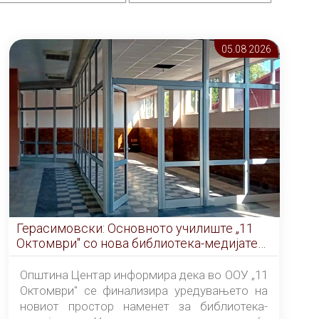
05.08 2026
Герасимовски: Основното училиште „11
Октомври" со нова библиотека-медијатека
од септември
Општина Центар информира дека во ООУ „11
Октомври" се финализира уредувањето на
новиот простор наменет за библиотека-