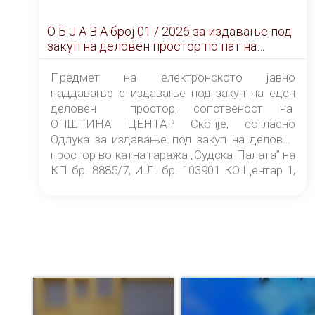
О Б Ј А В А брoj 01 / 2026 за издавање под
закуп на деловен простор по пат на
ЕЛЕКТРОНСКО ЈАВНО НАДДАВАЊЕ
Предмет на електронското јавно
наддавање е издавање под закуп на еден
деловен простор, сопственост на
ОПШТИНА ЦЕНТАР Скопје, согласно
Одлука за издавање под закуп на деловен
простор во катна гаража „Судска Палата” на
КП бр. 8885/7, И.Л. бр. 103901 КО Центар 1,
донесена од страна на Советот на
ОПШТИНА ЦЕНТАР Скопје Скопје
(„Службен гласник на Општина Центар
Скопје” број 9/2026), за времетраење од 3
(три) години од денот на потпишувањето на
Договорот за закуп со најповолниот
понудувач.