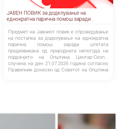
ЈАВЕН ПОВИК за доделување на
еднократна парична помош заради
штетата предизвикана од природната
непогода на подрачјето на Општина
Предмет на Јавниот повик е спроведување
Центар-Скопје случена на ден 21.07.2026
на постапка за доделување на еднократна
година
парична помош заради штетата
предизвикана од природната непогода на
подрачјето на Општина Центар-Скопје
случена на ден 21.07.2026 година согласно
Правилник донесен од Советот на Општина
Центар-Скопје („Службен гласник на
Општина Центар-Скопје“ број 9/26).