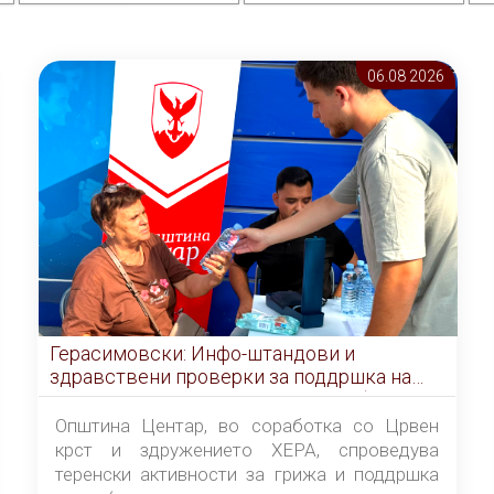
06.08 2026
Герасимовски: Инфо-штандови и
здравствени проверки за поддршка на
граѓаните во услови на топлотен бран
Општина Центар, во соработка со Црвен
крст и здружението ХЕРА, спроведува
теренски активности за грижа и поддршка