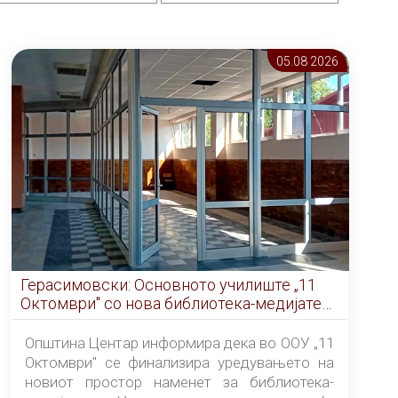
05.08 2026
Герасимовски: Основното училиште „11
Октомври" со нова библиотека-медијатека
од септември
Општина Центар информира дека во ООУ „11
Октомври" се финализира уредувањето на
новиот простор наменет за библиотека-