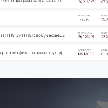
ОГЛАС за Јавно излагање на Проектна програма со план за парцелација за Урбанистички проект со план за парцелација за спојување на ГП 20.12 и ГП 20.37 од Изменување и дополнување на Детален урбанистички план Буњаковец 2, Општина Центар – Скопје
26-2160/7
07.0
ОГЛАС БРОЈ
ОГЛА
1/2026
12.0
ОГЛАС БРОЈ
ОГЛА
а ГП 19.12 и ГП 19.13 во Буњаковец 2
26-1057/9
12.0
ОГЛАС БРОЈ
ОГЛА
Оглас за Барање понуди за “Енергетски ефикасна реконструкција на објектот ООУ „Св. Кирил и Методиј"
MK-MOF-01-W-26-RFQ.
01.0