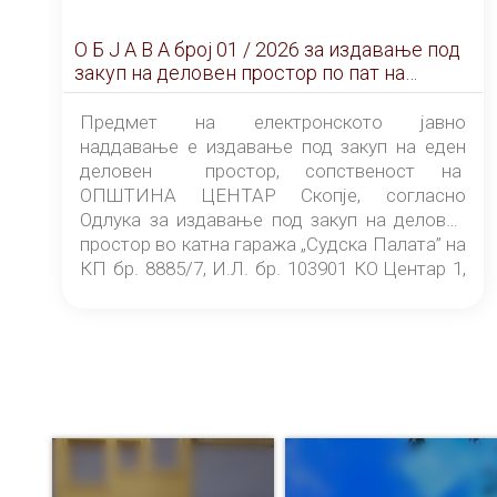
О Б Ј А В А брoj 01 / 2026 за издавање под
закуп на деловен простор по пат на
ЕЛЕКТРОНСКО ЈАВНО НАДДАВАЊЕ
Предмет на електронското јавно
наддавање е издавање под закуп на еден
деловен простор, сопственост на
ОПШТИНА ЦЕНТАР Скопје, согласно
Одлука за издавање под закуп на деловен
простор во катна гаража „Судска Палата” на
КП бр. 8885/7, И.Л. бр. 103901 КО Центар 1,
донесена од страна на Советот на
ОПШТИНА ЦЕНТАР Скопје Скопје
(„Службен гласник на Општина Центар
Скопје” број 9/2026), за времетраење од 3
(три) години од денот на потпишувањето на
Договорот за закуп со најповолниот
понудувач.