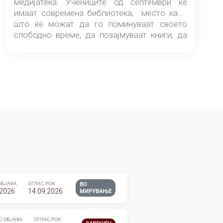
медијатека. Учениците од септември ќе
имаат современа библиотека, место каде
што ќе можат да го поминуваат своето
слободно време, да позајмуваат книги, да
читаат и да разменуваат идеи.
ОБЈАВА
ОГЛАС РОК
ВО
.2026
14.09.2026
МИРУВАЊЕ
С ОБЈАВА
ОГЛАС РОК