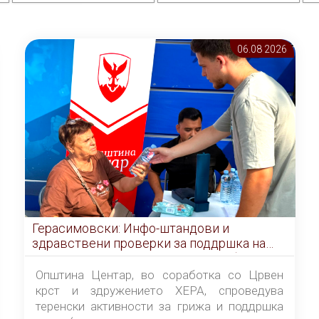
06.08 2026
Герасимовски: Инфо-штандови и
здравствени проверки за поддршка на
граѓаните во услови на топлотен бран
Општина Центар, во соработка со Црвен
крст и здружението ХЕРА, спроведува
теренски активности за грижа и поддршка