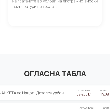
на граѓаните во услови на екстремно високи
температури во градот.
ОГЛАСНА ТАБЛА
ОГЛАС БРОЈ
ОГЛАС 
ЈАВНА ПРЕЗЕНТАЦИЈА И ЈАВНА АНКЕТА по Нацрт- Детален урбанистички план Градска четврт Ј 05- Барутана, Општина Центар- Скопје, плански период 2025-2030
09-2501/11
13.08
ОГЛАС БРОЈ
ОГЛА