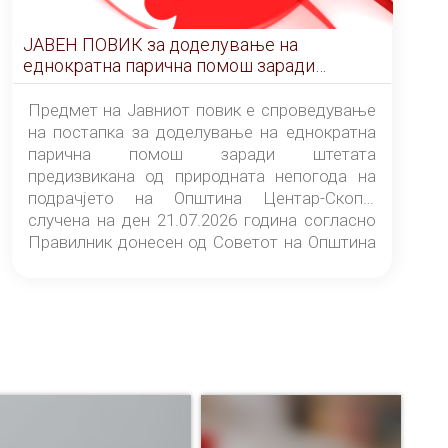
ЈАВЕН ПОВИК за доделување на
еднократна парична помош заради
штетата предизвикана од природната
непогода на подрачјето на Општина
Предмет на Јавниот повик е спроведување
Центар-Скопје случена на ден 21.07.2026
на постапка за доделување на еднократна
година
парична помош заради штетата
предизвикана од природната непогода на
подрачјето на Општина Центар-Скопје
случена на ден 21.07.2026 година согласно
Правилник донесен од Советот на Општина
Центар-Скопје („Службен гласник на
Општина Центар-Скопје“ број 9/26).