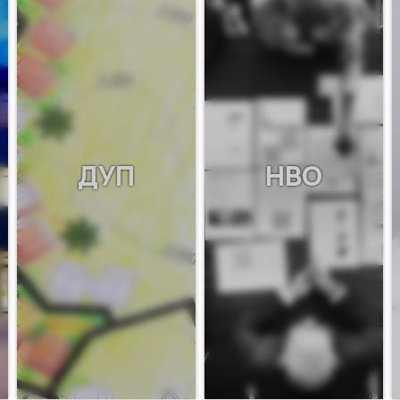
ДУП
НВО