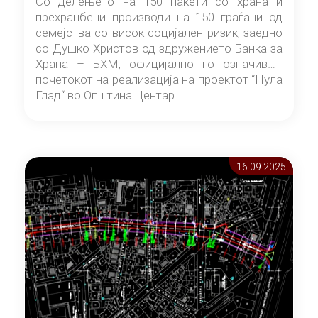
Со делењето на 150 пакети со храна и
прехранбени производи на 150 граѓани од
семејства со висок социјален ризик, заедно
со Душко Христов од здружението Банка за
Храна – БХМ, официјално го означивме
почетокот на реализација на проектот “Нула
Глад“ во Општина Центар
16.09 2025