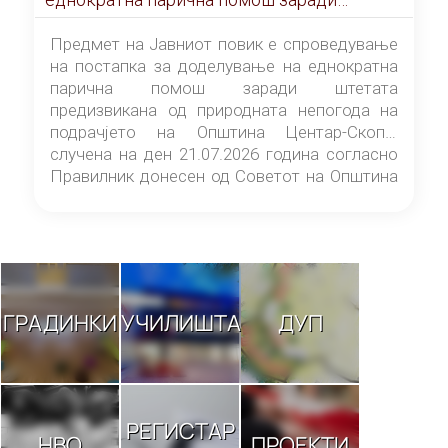
штетата предизвикана од природната
непогода на подрачјето на Општина
Предмет на Јавниот повик е спроведување
Центар-Скопје случена на ден 21.07.2026
на постапка за доделување на еднократна
година
парична помош заради штетата
предизвикана од природната непогода на
подрачјето на Општина Центар-Скопје
случена на ден 21.07.2026 година согласно
Правилник донесен од Советот на Општина
Центар-Скопје („Службен гласник на
Општина Центар-Скопје“ број 9/26).
ГРАДИНКИ
УЧИЛИШТА
ДУП
РЕГИСТАР
НВО
ПРОЕКТИ