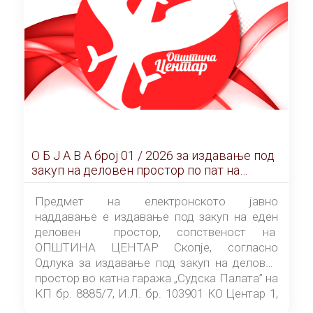
О Б Ј А В А брoj 01 / 2026 за издавање под
закуп на деловен простор по пат на
ЕЛЕКТРОНСКО ЈАВНО НАДДАВАЊЕ
Предмет на електронското јавно
наддавање е издавање под закуп на еден
деловен простор, сопственост на
ОПШТИНА ЦЕНТАР Скопје, согласно
Одлука за издавање под закуп на деловен
простор во катна гаража „Судска Палата” на
КП бр. 8885/7, И.Л. бр. 103901 КО Центар 1,
донесена од страна на Советот на