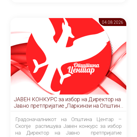
ОПШТИНА ЦЕНТАР Скопје Скопје
(„Службен гласник на Општина Центар
Скопје” број 9/2026), за времетраење од 3
04.08 2026
(три) години од денот на потпишувањето на
Договорот за закуп со најповолниот
понудувач.
ЈАВЕН КОНКУРС за избор на Директор на
Јавно претпријатие „Паркинзи на Општина
Центар“ – Скопје
Градоначалникот на Општина Центар –
Скопје распишува Јавен конкурс за избор
на Директор на Јавно претпријатие