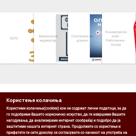
Кошаркарски
Финансиски
Општината на
клуб -
ЗЕЛС
индикатор
дланка
Работнички -
Скопје
<
>
Користење колачиња
Користиме колачиња(cookies) кои не содржат лични податоци, за да
го подобриме Вашето корисничко искуство, да ги извршиме Вашите
нагодувања, да анализираме интернет сообраќај и подобро да ја
Општина Центар
заштитиме нашата интернет страна. Продолжете со користење и
Михаил Цоков бр. 1, Скопје
прифатете ги сите доколку се согласувате со начинот на употреба на