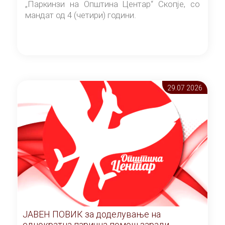
„Паркинзи на Општина Центар“ Скопје, со
мандат од 4 (четири) години.
29.07 2026
ЈАВЕН ПОВИК за доделување на
еднократна парична помош заради