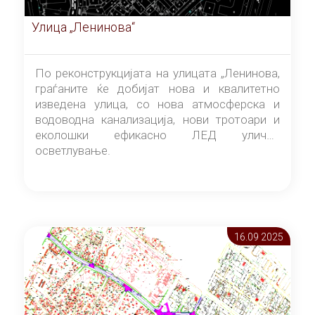
Улица „Ленинова“
По реконструкцијата на улицата „Ленинова,
граѓаните ќе добијат нова и квалитетно
изведена улица, со нова атмосферска и
водоводна канализација, нови тротоари и
еколошки ефикасно ЛЕД улично
осветлување.
16.09 2025