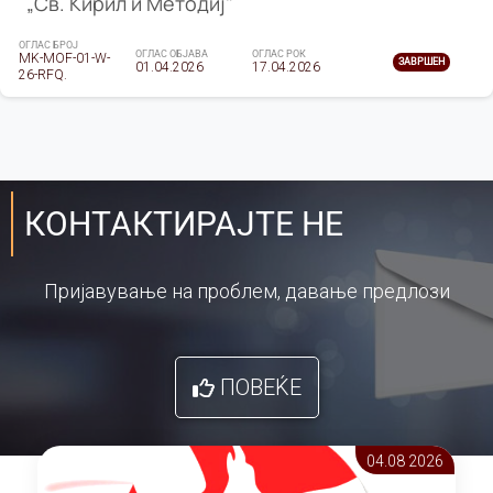
„Св. Кирил и Методиј"
ОГЛАС БРОЈ
ОГЛАС ОБЈАВА
ОГЛАС РОК
MK-MOF-01-W-
ЗАВРШЕН
01.04.2026
17.04.2026
26-RFQ.
КОНТАКТИРАЈТЕ НЕ
Пријавување на проблем, давање предлози
ПОВЕЌЕ
04.08 2026