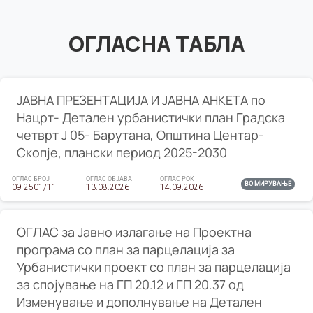
ОГЛАСНА ТАБЛА
ЈАВНА ПРЕЗЕНТАЦИЈА И ЈАВНА АНКЕТА по
Нацрт- Детален урбанистички план Градска
четврт Ј 05- Барутана, Општина Центар-
Скопје, плански период 2025-2030
ОГЛАС БРОЈ
ОГЛАС ОБЈАВА
ОГЛАС РОК
ВО МИРУВАЊЕ
09-2501/11
13.08.2026
14.09.2026
ОГЛАС за Јавно излагање на Проектна
програма со план за парцелација за
Урбанистички проект со план за парцелација
за спојување на ГП 20.12 и ГП 20.37 од
Изменување и дополнување на Детален