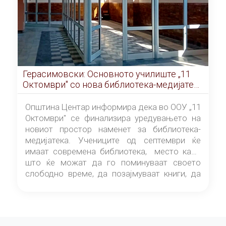
Герасимовски: Основното училиште „11
Октомври" со нова библиотека-медијатека
од септември
Општина Центар информира дека во ООУ „11
Октомври" се финализира уредувањето на
новиот простор наменет за библиотека-
медијатека. Учениците од септември ќе
имаат современа библиотека, место каде
што ќе можат да го поминуваат своето
слободно време, да позајмуваат книги, да
читаат и да разменуваат идеи.