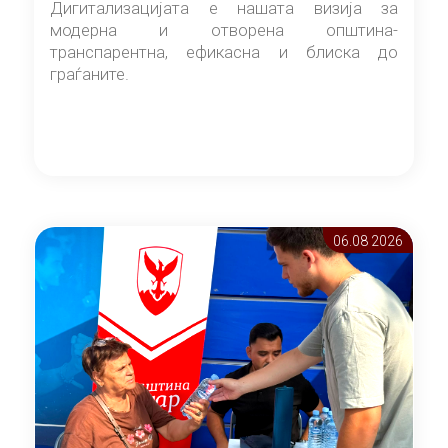
Дигитализацијата е нашата визија за
модерна и отворена општина-
транспарентна, ефикасна и блиска до
граѓаните.
06.08 2026