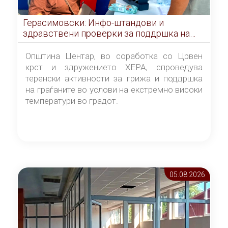
Герасимовски: Инфо-штандови и
здравствени проверки за поддршка на
граѓаните во услови на топлотен бран
Општина Центар, во соработка со Црвен
крст и здружението ХЕРА, спроведува
теренски активности за грижа и поддршка
на граѓаните во услови на екстремно високи
температури во градот.
05.08 2026