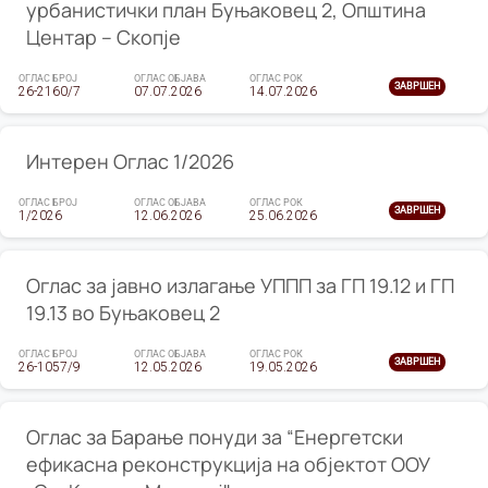
урбанистички план Буњаковец 2, Општина
Центар – Скопје
ОГЛАС БРОЈ
ОГЛАС ОБЈАВА
ОГЛАС РОК
ЗАВРШЕН
26-2160/7
07.07.2026
14.07.2026
Интерен Оглас 1/2026
ОГЛАС БРОЈ
ОГЛАС ОБЈАВА
ОГЛАС РОК
ЗАВРШЕН
1/2026
12.06.2026
25.06.2026
Оглас за јавно излагање УППП за ГП 19.12 и ГП
19.13 во Буњаковец 2
ОГЛАС БРОЈ
ОГЛАС ОБЈАВА
ОГЛАС РОК
ЗАВРШЕН
26-1057/9
12.05.2026
19.05.2026
Оглас за Барање понуди за “Енергетски
ефикасна реконструкција на објектот ООУ