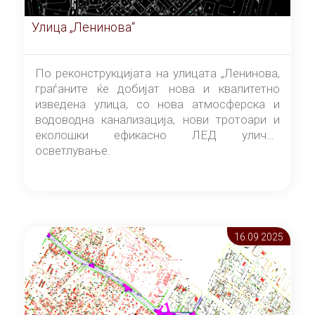
Улица „Ленинова“
По реконструкцијата на улицата „Ленинова,
граѓаните ќе добијат нова и квалитетно
изведена улица, со нова атмосферска и
водоводна канализација, нови тротоари и
еколошки ефикасно ЛЕД улично
осветлување.
16.09 2025