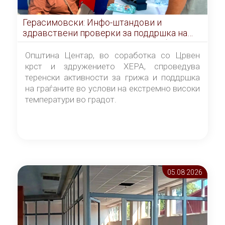
Герасимовски: Инфо-штандови и
здравствени проверки за поддршка на
граѓаните во услови на топлотен бран
Општина Центар, во соработка со Црвен
крст и здружението ХЕРА, спроведува
теренски активности за грижа и поддршка
на граѓаните во услови на екстремно високи
температури во градот.
05.08 2026