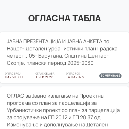
ОГЛАСНА ТАБЛА
ЈАВНА ПРЕЗЕНТАЦИЈА И ЈАВНА АНКЕТА по
Нацрт- Детален урбанистички план Градска
четврт Ј 05- Барутана, Општина Центар-
Скопје, плански период 2025-2030
ОГЛАС БРОЈ
ОГЛАС ОБЈАВА
ОГЛАС РОК
ВО МИРУВАЊЕ
09-2501/11
13.08.2026
14.09.2026
ОГЛАС за Јавно излагање на Проектна
програма со план за парцелација за
Урбанистички проект со план за парцелација
за спојување на ГП 20.12 и ГП 20.37 од
Изменување и дополнување на Детален