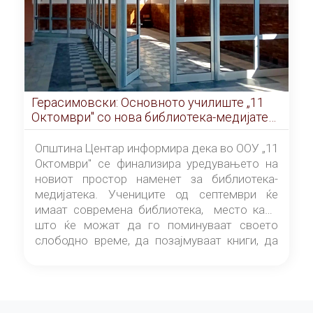
Герасимовски: Основното училиште „11
Октомври" со нова библиотека-медијатека
од септември
Општина Центар информира дека во ООУ „11
Октомври" се финализира уредувањето на
новиот простор наменет за библиотека-
медијатека. Учениците од септември ќе
имаат современа библиотека, место каде
што ќе можат да го поминуваат своето
слободно време, да позајмуваат книги, да
читаат и да разменуваат идеи.