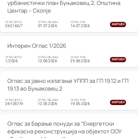
урбанистички план Буњаковец 2, Општина
Центар – Скопје
ОГЛАС БРОЈ
ОГЛАС ОБЈАВА
ОГЛАС РОК
ЗАВРШЕН
26-2160/7
07.07.2026
14.07.2026
Интерен Оглас 1/2026
ОГЛАС БРОЈ
ОГЛАС ОБЈАВА
ОГЛАС РОК
ЗАВРШЕН
1/2026
12.06.2026
25.06.2026
Оглас за јавно излагање УППП за ГП 19.12 и ГП
19.13 во Буњаковец 2
ОГЛАС БРОЈ
ОГЛАС ОБЈАВА
ОГЛАС РОК
ЗАВРШЕН
26-1057/9
12.05.2026
19.05.2026
Оглас за Барање понуди за “Енергетски
ефикасна реконструкција на објектот ООУ