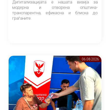
Дигитализацијата е нашата визија за
модерна и отворена општина-
транспарентна, ефикасна и блиска до
граѓаните.
06.08 2026