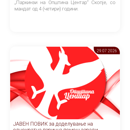
„Паркинзи на Општина Центар“ Скопје, со
мандат од 4 (четири) години.
29.07 2026
ЈАВЕН ПОВИК за доделување на
еднократна парична помош заради