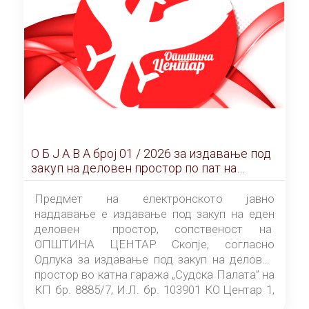
О Б Ј А В А брoj 01 / 2026 за издавање под
закуп на деловен простор по пат на
ЕЛЕКТРОНСКО ЈАВНО НАДДАВАЊЕ
Предмет на електронското јавно
наддавање е издавање под закуп на еден
деловен простор, сопственост на
ОПШТИНА ЦЕНТАР Скопје, согласно
Одлука за издавање под закуп на деловен
простор во катна гаража „Судска Палата” на
КП бр. 8885/7, И.Л. бр. 103901 КО Центар 1,
донесена од страна на Советот на