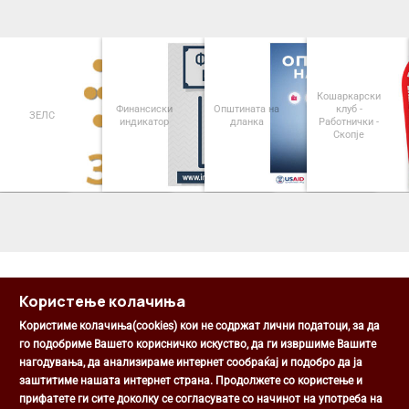
Кошаркарски
Финансиски
Општината на
клуб -
ЗЕЛС
индикатор
дланка
Работнички -
Скопје
<
>
Користење колачиња
Користиме колачиња(cookies) кои не содржат лични податоци, за да
го подобриме Вашето корисничко искуство, да ги извршиме Вашите
нагодувања, да анализираме интернет сообраќај и подобро да ја
Општина Центар
заштитиме нашата интернет страна. Продолжете со користење и
Михаил Цоков бр. 1, Скопје
прифатете ги сите доколку се согласувате со начинот на употреба на