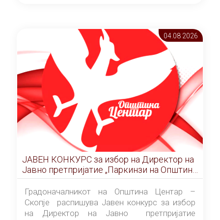
ОПШТИНА ЦЕНТАР Скопје Скопје
(„Службен гласник на Општина Центар
Скопје” број 9/2026), за времетраење од 3
04.08 2026
(три) години од денот на потпишувањето на
Договорот за закуп со најповолниот
понудувач.
ЈАВЕН КОНКУРС за избор на Директор на
Јавно претпријатие „Паркинзи на Општина
Центар“ – Скопје
Градоначалникот на Општина Центар –
Скопје распишува Јавен конкурс за избор
на Директор на Јавно претпријатие