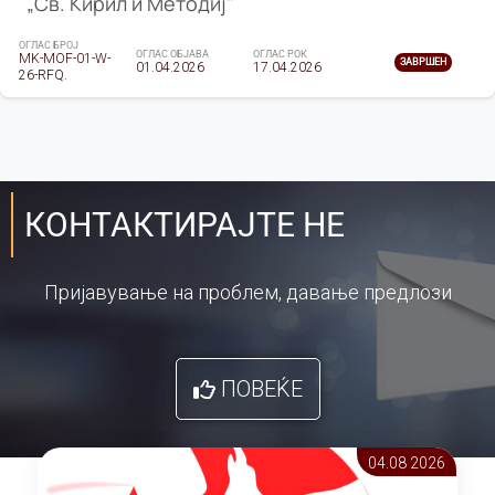
„Св. Кирил и Методиј"
ОГЛАС БРОЈ
ОГЛАС ОБЈАВА
ОГЛАС РОК
MK-MOF-01-W-
ЗАВРШЕН
01.04.2026
17.04.2026
26-RFQ.
КОНТАКТИРАЈТЕ НЕ
Пријавување на проблем, давање предлози
ПОВЕЌЕ
04.08 2026