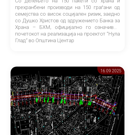
Со делењето на 150 пакети со храна и
прехранбени производи на 150 граѓани од
семејства со висок социјален ризик, заедно
со Душко Христов од здружението Банка за
Храна – БХМ, официјално го означивме
почетокот на реализација на проектот “Нула
Глад“ во Општина Центар
16.09 2025