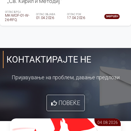
„Св. Кирил и Методиј"
ОГЛАС БРОЈ
ОГЛАС ОБЈАВА
ОГЛАС РОК
MK-MOF-01-W-
ЗАВРШЕН
01.04.2026
17.04.2026
26-RFQ.
КОНТАКТИРАЈТЕ НЕ
Пријавување на проблем, давање предлози
ПОВЕЌЕ
04.08 2026