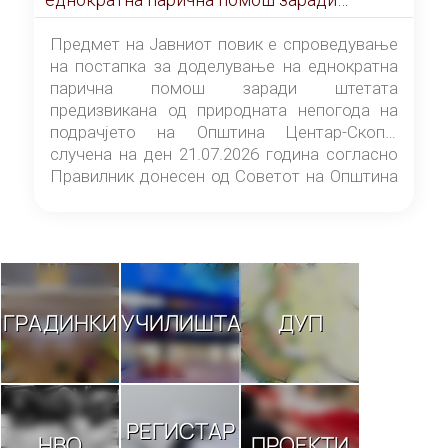
штетата предизвикана од природната
непогода на подрачјето на Општина
Предмет на Јавниот повик е спроведување
Центар-Скопје случена на ден 21.07.2026
на постапка за доделување на еднократна
година
парична помош заради штетата
предизвикана од природната непогода на
подрачјето на Општина Центар-Скопје
случена на ден 21.07.2026 година согласно
Правилник донесен од Советот на Општина
Центар-Скопје („Службен гласник на
Општина Центар-Скопје“ број 9/26).
ГРАДИНКИ
УЧИЛИШТА
ДУП
РЕГИСТАР
НВО
ПРОЕКТИ