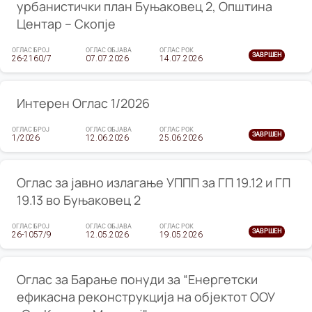
урбанистички план Буњаковец 2, Општина
Центар – Скопје
ОГЛАС БРОЈ
ОГЛАС ОБЈАВА
ОГЛАС РОК
ЗАВРШЕН
26-2160/7
07.07.2026
14.07.2026
Интерен Оглас 1/2026
ОГЛАС БРОЈ
ОГЛАС ОБЈАВА
ОГЛАС РОК
ЗАВРШЕН
1/2026
12.06.2026
25.06.2026
Оглас за јавно излагање УППП за ГП 19.12 и ГП
19.13 во Буњаковец 2
ОГЛАС БРОЈ
ОГЛАС ОБЈАВА
ОГЛАС РОК
ЗАВРШЕН
26-1057/9
12.05.2026
19.05.2026
Оглас за Барање понуди за “Енергетски
ефикасна реконструкција на објектот ООУ