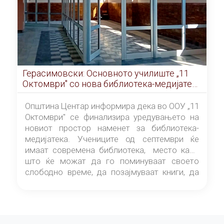
Герасимовски: Основното училиште „11
Октомври" со нова библиотека-медијатека
од септември
Општина Центар информира дека во ООУ „11
Октомври" се финализира уредувањето на
новиот простор наменет за библиотека-
медијатека. Учениците од септември ќе
имаат современа библиотека, место каде
што ќе можат да го поминуваат своето
слободно време, да позајмуваат книги, да
читаат и да разменуваат идеи.