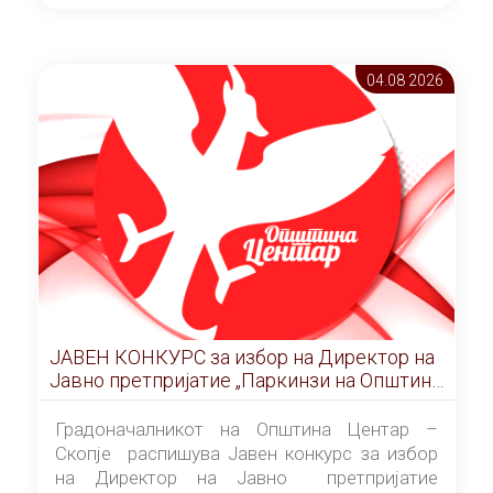
ОПШТИНА ЦЕНТАР Скопје Скопје
(„Службен гласник на Општина Центар
Скопје” број 9/2026), за времетраење од 3
04.08 2026
(три) години од денот на потпишувањето на
Договорот за закуп со најповолниот
понудувач.
ЈАВЕН КОНКУРС за избор на Директор на
Јавно претпријатие „Паркинзи на Општина
Центар“ – Скопје
Градоначалникот на Општина Центар –
Скопје распишува Јавен конкурс за избор
на Директор на Јавно претпријатие