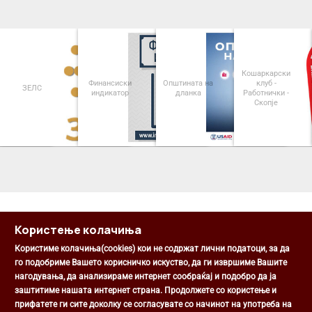
Кошаркарски
Финансиски
Општината на
клуб -
ЗЕЛС
индикатор
дланка
Работнички -
Скопје
<
>
Користење колачиња
Користиме колачиња(cookies) кои не содржат лични податоци, за да
го подобриме Вашето корисничко искуство, да ги извршиме Вашите
нагодувања, да анализираме интернет сообраќај и подобро да ја
Општина Центар
заштитиме нашата интернет страна. Продолжете со користење и
Михаил Цоков бр. 1, Скопје
прифатете ги сите доколку се согласувате со начинот на употреба на