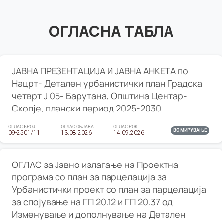
ОГЛАСНА ТАБЛА
ЈАВНА ПРЕЗЕНТАЦИЈА И ЈАВНА АНКЕТА по
Нацрт- Детален урбанистички план Градска
четврт Ј 05- Барутана, Општина Центар-
Скопје, плански период 2025-2030
ОГЛАС БРОЈ
ОГЛАС ОБЈАВА
ОГЛАС РОК
ВО МИРУВАЊЕ
09-2501/11
13.08.2026
14.09.2026
ОГЛАС за Јавно излагање на Проектна
програма со план за парцелација за
Урбанистички проект со план за парцелација
за спојување на ГП 20.12 и ГП 20.37 од
Изменување и дополнување на Детален