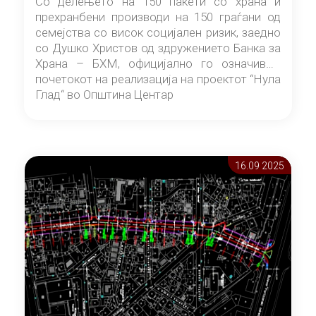
Со делењето на 150 пакети со храна и
прехранбени производи на 150 граѓани од
семејства со висок социјален ризик, заедно
со Душко Христов од здружението Банка за
Храна – БХМ, официјално го означивме
почетокот на реализација на проектот “Нула
Глад“ во Општина Центар
16.09 2025