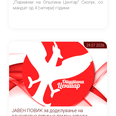
„Паркинзи на Општина Центар“ Скопје, со
мандат од 4 (четири) години.
29.07 2026
ЈАВЕН ПОВИК за доделување на
еднократна парична помош заради