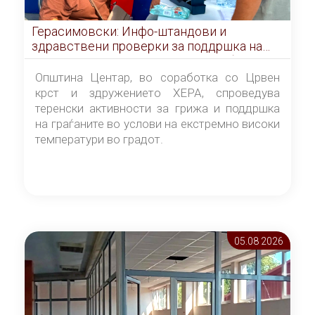
Герасимовски: Инфо-штандови и
здравствени проверки за поддршка на
граѓаните во услови на топлотен бран
Општина Центар, во соработка со Црвен
крст и здружението ХЕРА, спроведува
теренски активности за грижа и поддршка
на граѓаните во услови на екстремно високи
температури во градот.
05.08 2026