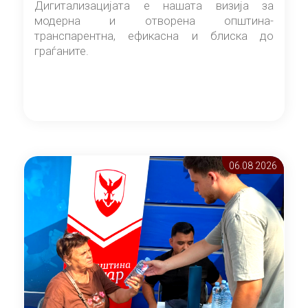
Дигитализацијата е нашата визија за
модерна и отворена општина-
транспарентна, ефикасна и блиска до
граѓаните.
06.08 2026