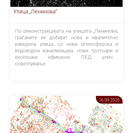
Улица „Ленинова“
По реконструкцијата на улицата „Ленинова,
граѓаните ќе добијат нова и квалитетно
изведена улица, со нова атмосферска и
водоводна канализација, нови тротоари и
еколошки ефикасно ЛЕД улично
осветлување.
16.09 2025