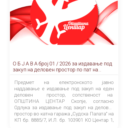
О Б Ј А В А брoj 01 / 2026 за издавање под
закуп на деловен простор по пат на
ЕЛЕКТРОНСКО ЈАВНО НАДДАВАЊЕ
Предмет на електронското јавно
наддавање е издавање под закуп на еден
деловен простор, сопственост на
ОПШТИНА ЦЕНТАР Скопје, согласно
Одлука за издавање под закуп на деловен
простор во катна гаража „Судска Палата” на
КП бр. 8885/7, И.Л. бр. 103901 КО Центар 1,
донесена од страна на Советот на