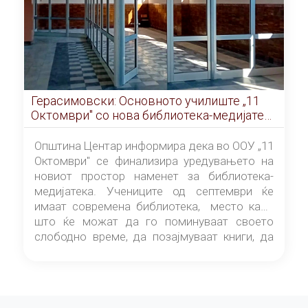
Герасимовски: Основното училиште „11
Октомври" со нова библиотека-медијатека
од септември
Општина Центар информира дека во ООУ „11
Октомври" се финализира уредувањето на
новиот простор наменет за библиотека-
медијатека. Учениците од септември ќе
имаат современа библиотека, место каде
што ќе можат да го поминуваат своето
слободно време, да позајмуваат книги, да
читаат и да разменуваат идеи.