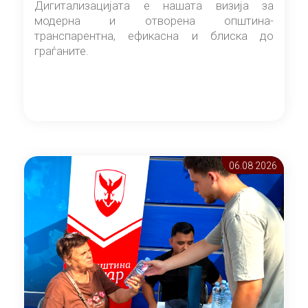
Дигитализацијата е нашата визија за
модерна и отворена општина-
транспарентна, ефикасна и блиска до
граѓаните.
06.08 2026