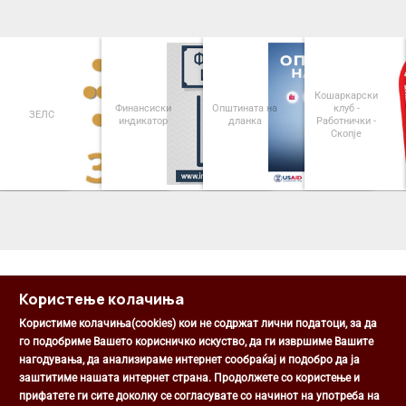
Кошаркарски
Финансиски
Општината на
клуб -
ЗЕЛС
индикатор
дланка
Работнички -
Скопје
<
>
Користење колачиња
Користиме колачиња(cookies) кои не содржат лични податоци, за да
го подобриме Вашето корисничко искуство, да ги извршиме Вашите
нагодувања, да анализираме интернет сообраќај и подобро да ја
Општина Центар
заштитиме нашата интернет страна. Продолжете со користење и
Михаил Цоков бр. 1, Скопје
прифатете ги сите доколку се согласувате со начинот на употреба на