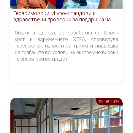
Герасимовски: Инфо-штандови и
здравствени проверки за поддршка на
граѓаните во услови на топлотен бран
Општина Центар, во соработка со Црвен
крст и здружението ХЕРА, спроведува
теренски активности за грижа и поддршка
на граѓаните во услови на екстремно високи
температури во градот.
05.08 2026