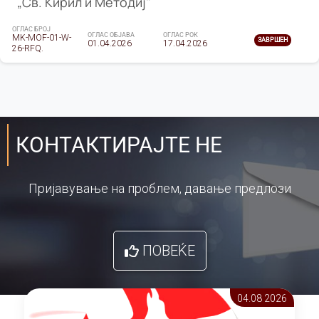
„Св. Кирил и Методиј"
ОГЛАС БРОЈ
ОГЛАС ОБЈАВА
ОГЛАС РОК
MK-MOF-01-W-
ЗАВРШЕН
01.04.2026
17.04.2026
26-RFQ.
КОНТАКТИРАЈТЕ НЕ
Пријавување на проблем, давање предлози
ПОВЕЌЕ
04.08 2026