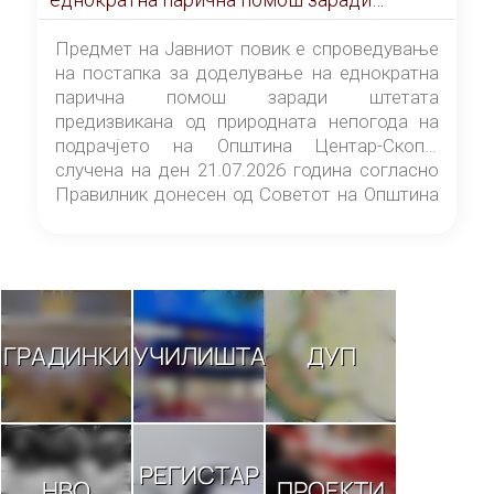
штетата предизвикана од природната
непогода на подрачјето на Општина
Предмет на Јавниот повик е спроведување
Центар-Скопје случена на ден 21.07.2026
на постапка за доделување на еднократна
година
парична помош заради штетата
предизвикана од природната непогода на
подрачјето на Општина Центар-Скопје
случена на ден 21.07.2026 година согласно
Правилник донесен од Советот на Општина
Центар-Скопје („Службен гласник на
Општина Центар-Скопје“ број 9/26).
ГРАДИНКИ
УЧИЛИШТА
ДУП
РЕГИСТАР
НВО
ПРОЕКТИ