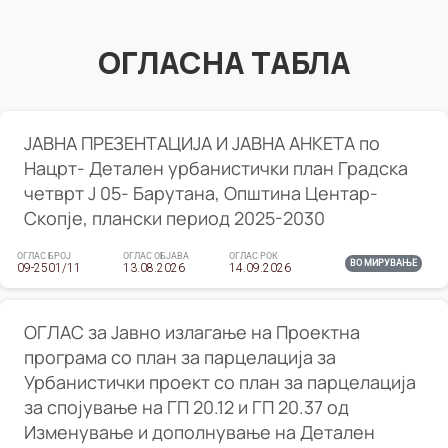
ОГЛАСНА ТАБЛА
ЈАВНА ПРЕЗЕНТАЦИЈА И ЈАВНА АНКЕТА по
Нацрт- Детален урбанистички план Градска
четврт Ј 05- Барутана, Општина Центар-
Скопје, плански период 2025-2030
ОГЛАС БРОЈ
ОГЛАС ОБЈАВА
ОГЛАС РОК
ВО МИРУВАЊЕ
09-2501/11
13.08.2026
14.09.2026
ОГЛАС за Јавно излагање на Проектна
програма со план за парцелација за
Урбанистички проект со план за парцелација
за спојување на ГП 20.12 и ГП 20.37 од
Изменување и дополнување на Детален