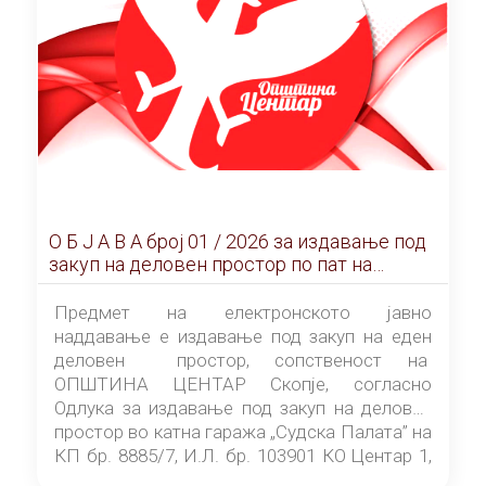
О Б Ј А В А брoj 01 / 2026 за издавање под
закуп на деловен простор по пат на
ЕЛЕКТРОНСКО ЈАВНО НАДДАВАЊЕ
Предмет на електронското јавно
наддавање е издавање под закуп на еден
деловен простор, сопственост на
ОПШТИНА ЦЕНТАР Скопје, согласно
Одлука за издавање под закуп на деловен
простор во катна гаража „Судска Палата” на
КП бр. 8885/7, И.Л. бр. 103901 КО Центар 1,
донесена од страна на Советот на