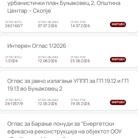
урбанистички план Буњаковец 2, Општина
Центар – Скопје
ОГЛАС БРОЈ
ОГЛАС ОБЈАВА
ОГЛАС РОК
ЗАВРШЕН
26-2160/7
07.07.2026
14.07.2026
Интерен Оглас 1/2026
ОГЛАС БРОЈ
ОГЛАС ОБЈАВА
ОГЛАС РОК
ЗАВРШЕН
1/2026
12.06.2026
25.06.2026
Оглас за јавно излагање УППП за ГП 19.12 и ГП
19.13 во Буњаковец 2
ОГЛАС БРОЈ
ОГЛАС ОБЈАВА
ОГЛАС РОК
ЗАВРШЕН
26-1057/9
12.05.2026
19.05.2026
Оглас за Барање понуди за “Енергетски
ефикасна реконструкција на објектот ООУ