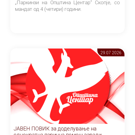
„Паркинзи на Општина Центар“ Скопје, со
мандат од 4 (четири) години.
29.07 2026
ЈАВЕН ПОВИК за доделување на
еднократна парична помош заради