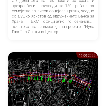
Со делењето на 150 пакети со храна и
прехранбени производи на 150 граѓани од
семејства со висок социјален ризик, заедно
со Душко Христов од здружението Банка за
Храна – БХМ, официјално го означивме
почетокот на реализација на проектот “Нула
Глад“ во Општина Центар
16.09 2025