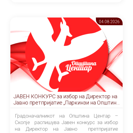
ОПШТИНА ЦЕНТАР Скопје Скопје
(„Службен гласник на Општина Центар
Скопје” број 9/2026), за времетраење од 3
04.08 2026
(три) години од денот на потпишувањето на
Договорот за закуп со најповолниот
понудувач.
ЈАВЕН КОНКУРС за избор на Директор на
Јавно претпријатие „Паркинзи на Општина
Центар“ – Скопје
Градоначалникот на Општина Центар –
Скопје распишува Јавен конкурс за избор
на Директор на Јавно претпријатие