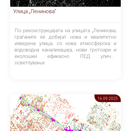
Улица „Ленинова“
По реконструкцијата на улицата „Ленинова,
граѓаните ќе добијат нова и квалитетно
изведена улица, со нова атмосферска и
водоводна канализација, нови тротоари и
еколошки ефикасно ЛЕД улично
осветлување.
16.09 2025