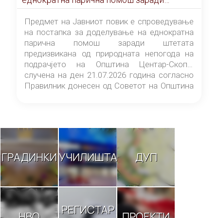
штетата предизвикана од природната
непогода на подрачјето на Општина
Предмет на Јавниот повик е спроведување
Центар-Скопје случена на ден 21.07.2026
на постапка за доделување на еднократна
година
парична помош заради штетата
предизвикана од природната непогода на
подрачјето на Општина Центар-Скопје
случена на ден 21.07.2026 година согласно
Правилник донесен од Советот на Општина
Центар-Скопје („Службен гласник на
Општина Центар-Скопје“ број 9/26).
ГРАДИНКИ
УЧИЛИШТА
ДУП
РЕГИСТАР
НВО
ПРОЕКТИ