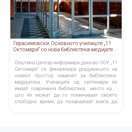
Герасимовски: Основното училиште „11
Октомври" со нова библиотека-медијатека
од септември
Општина Центар информира дека во ООУ „11
Октомври" се финализира уредувањето на
новиот простор наменет за библиотека-
медијатека. Учениците од септември ќе
имаат современа библиотека, место каде
што ќе можат да го поминуваат своето
слободно време, да позајмуваат книги, да
читаат и да разменуваат идеи.