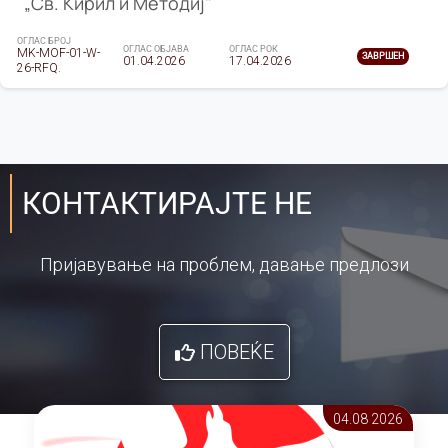
„Св. Кирил и Методиј"
ОГЛАС БРОЈ
ОГЛАС ОБЈАВА
ОГЛАС РОК
MK-MOF-01-W-
ЗАВРШЕН
01.04.2026
17.04.2026
26-RFQ.
КОНТАКТИРАЈТЕ НЕ
Пријавување на проблем, давање предлози
ПОВЕЌЕ
04.08 2026