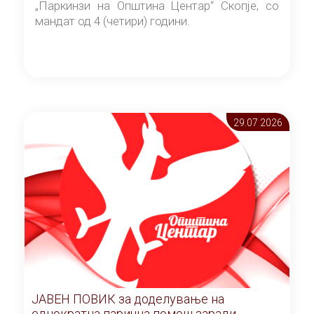
„Паркинзи на Општина Центар“ Скопје, со
мандат од 4 (четири) години.
29.07 2026
ЈАВЕН ПОВИК за доделување на
еднократна парична помош заради