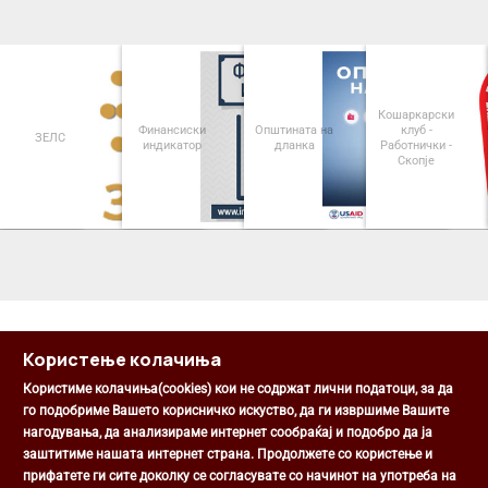
Кошаркарски
Финансиски
Општината на
клуб -
ЗЕЛС
индикатор
дланка
Работнички -
Скопје
<
>
Користење колачиња
Користиме колачиња(cookies) кои не содржат лични податоци, за да
го подобриме Вашето корисничко искуство, да ги извршиме Вашите
нагодувања, да анализираме интернет сообраќај и подобро да ја
Општина Центар
заштитиме нашата интернет страна. Продолжете со користење и
Михаил Цоков бр. 1, Скопје
прифатете ги сите доколку се согласувате со начинот на употреба на