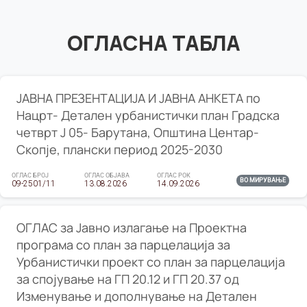
ОГЛАСНА ТАБЛА
ЈАВНА ПРЕЗЕНТАЦИЈА И ЈАВНА АНКЕТА по
Нацрт- Детален урбанистички план Градска
четврт Ј 05- Барутана, Општина Центар-
Скопје, плански период 2025-2030
ОГЛАС БРОЈ
ОГЛАС ОБЈАВА
ОГЛАС РОК
ВО МИРУВАЊЕ
09-2501/11
13.08.2026
14.09.2026
ОГЛАС за Јавно излагање на Проектна
програма со план за парцелација за
Урбанистички проект со план за парцелација
за спојување на ГП 20.12 и ГП 20.37 од
Изменување и дополнување на Детален