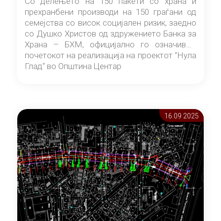
Со делењето на 150 пакети со храна и
прехранбени производи на 150 граѓани од
семејства со висок социјален ризик, заедно
со Душко Христов од здружението Банка за
Храна – БХМ, официјално го означивме
почетокот на реализација на проектот “Нула
Глад“ во Општина Центар
16.09 2025