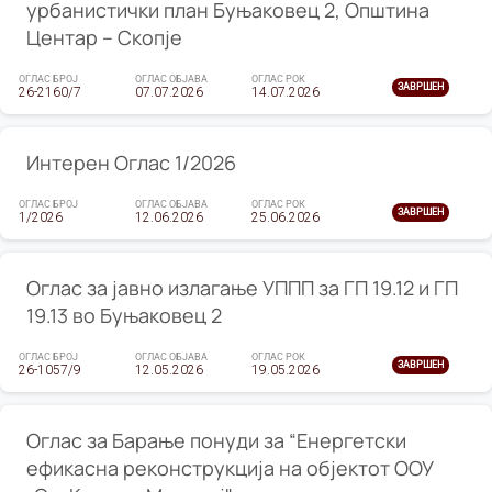
урбанистички план Буњаковец 2, Општина
Центар – Скопје
ОГЛАС БРОЈ
ОГЛАС ОБЈАВА
ОГЛАС РОК
ЗАВРШЕН
26-2160/7
07.07.2026
14.07.2026
Интерен Оглас 1/2026
ОГЛАС БРОЈ
ОГЛАС ОБЈАВА
ОГЛАС РОК
ЗАВРШЕН
1/2026
12.06.2026
25.06.2026
Оглас за јавно излагање УППП за ГП 19.12 и ГП
19.13 во Буњаковец 2
ОГЛАС БРОЈ
ОГЛАС ОБЈАВА
ОГЛАС РОК
ЗАВРШЕН
26-1057/9
12.05.2026
19.05.2026
Оглас за Барање понуди за “Енергетски
ефикасна реконструкција на објектот ООУ