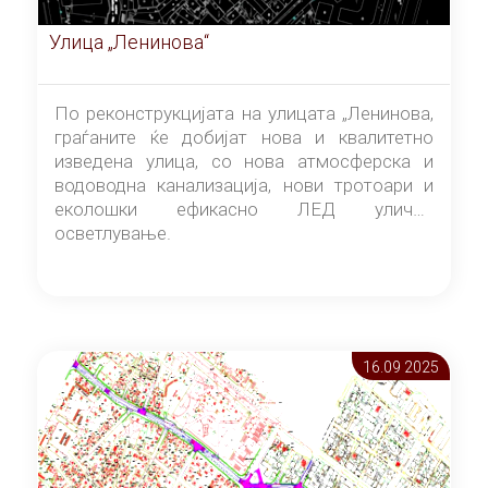
Улица „Ленинова“
По реконструкцијата на улицата „Ленинова,
граѓаните ќе добијат нова и квалитетно
изведена улица, со нова атмосферска и
водоводна канализација, нови тротоари и
еколошки ефикасно ЛЕД улично
осветлување.
16.09 2025