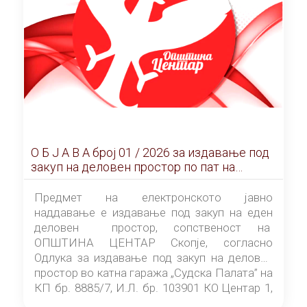
О Б Ј А В А брoj 01 / 2026 за издавање под
закуп на деловен простор по пат на
ЕЛЕКТРОНСКО ЈАВНО НАДДАВАЊЕ
Предмет на електронското јавно
наддавање е издавање под закуп на еден
деловен простор, сопственост на
ОПШТИНА ЦЕНТАР Скопје, согласно
Одлука за издавање под закуп на деловен
простор во катна гаража „Судска Палата” на
КП бр. 8885/7, И.Л. бр. 103901 КО Центар 1,
донесена од страна на Советот на