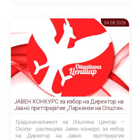
ОПШТИНА ЦЕНТАР Скопје Скопје
(„Службен гласник на Општина Центар
Скопје” број 9/2026), за времетраење од 3
04.08 2026
(три) години од денот на потпишувањето на
Договорот за закуп со најповолниот
понудувач.
ЈАВЕН КОНКУРС за избор на Директор на
Јавно претпријатие „Паркинзи на Општина
Центар“ – Скопје
Градоначалникот на Општина Центар –
Скопје распишува Јавен конкурс за избор
на Директор на Јавно претпријатие