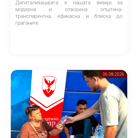
Дигитализацијата е нашата визија за
модерна и отворена општина-
транспарентна, ефикасна и блиска до
граѓаните.
06.08 2026