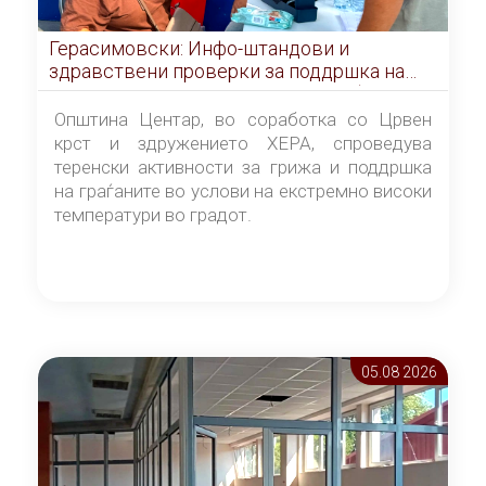
Герасимовски: Инфо-штандови и
здравствени проверки за поддршка на
граѓаните во услови на топлотен бран
Општина Центар, во соработка со Црвен
крст и здружението ХЕРА, спроведува
теренски активности за грижа и поддршка
на граѓаните во услови на екстремно високи
температури во градот.
05.08 2026