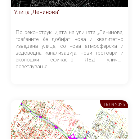
Улица „Ленинова“
По реконструкцијата на улицата „Ленинова,
граѓаните ќе добијат нова и квалитетно
изведена улица, со нова атмосферска и
водоводна канализација, нови тротоари и
еколошки ефикасно ЛЕД улично
осветлување.
16.09 2025