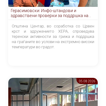
Герасимовски: Инфо-штандови и
здравствени проверки за поддршка на
граѓаните во услови на топлотен бран
Општина Центар, во соработка со Црвен
крст и здружението ХЕРА, спроведува
теренски активности за грижа и поддршка
на граѓаните во услови на екстремно високи
температури во градот.
05.08 2026