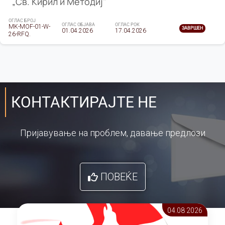
„Св. Кирил и Методиј"
ОГЛАС БРОЈ
ОГЛАС ОБЈАВА
ОГЛАС РОК
MK-MOF-01-W-
ЗАВРШЕН
01.04.2026
17.04.2026
26-RFQ.
КОНТАКТИРАЈТЕ НЕ
Пријавување на проблем, давање предлози
ПОВЕЌЕ
04.08 2026