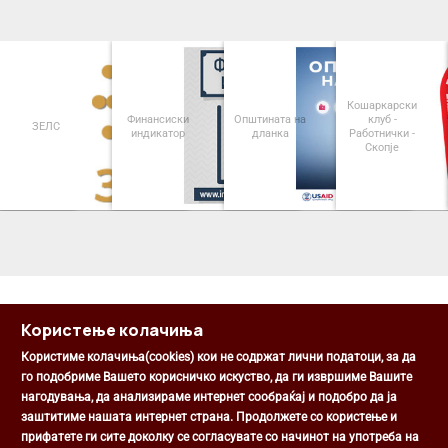
Кошаркарски
Финансиски
Општината на
клуб -
ЗЕЛС
индикатор
дланка
Работнички -
Скопје
<
>
Користење колачиња
Користиме колачиња(cookies) кои не содржат лични податоци, за да
го подобриме Вашето корисничко искуство, да ги извршиме Вашите
нагодувања, да анализираме интернет сообраќај и подобро да ја
Општина Центар
заштитиме нашата интернет страна. Продолжете со користење и
Михаил Цоков бр. 1, Скопје
прифатете ги сите доколку се согласувате со начинот на употреба на