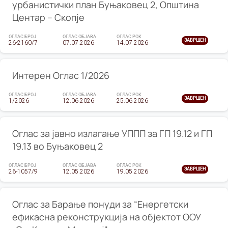
урбанистички план Буњаковец 2, Општина
Центар – Скопје
ОГЛАС БРОЈ
ОГЛАС ОБЈАВА
ОГЛАС РОК
ЗАВРШЕН
26-2160/7
07.07.2026
14.07.2026
Интерен Оглас 1/2026
ОГЛАС БРОЈ
ОГЛАС ОБЈАВА
ОГЛАС РОК
ЗАВРШЕН
1/2026
12.06.2026
25.06.2026
Оглас за јавно излагање УППП за ГП 19.12 и ГП
19.13 во Буњаковец 2
ОГЛАС БРОЈ
ОГЛАС ОБЈАВА
ОГЛАС РОК
ЗАВРШЕН
26-1057/9
12.05.2026
19.05.2026
Оглас за Барање понуди за “Енергетски
ефикасна реконструкција на објектот ООУ