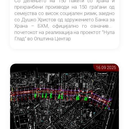
Со делењето на 150 пакети со храна и
прехранбени производи на 150 граѓани од
семејства со висок социјален ризик, заедно
со Душко Христов од здружението Банка за
Храна – БХМ, официјално го означивме
почетокот на реализација на проектот “Нула
Глад“ во Општина Центар
16.09 2025