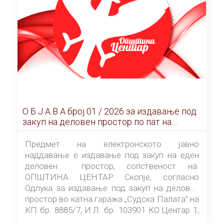
О Б Ј А В А брoj 01 / 2026 за издавање под
закуп на деловен простор по пат на
ЕЛЕКТРОНСКО ЈАВНО НАДДАВАЊЕ
Предмет на електронското јавно
наддавање е издавање под закуп на еден
деловен простор, сопственост на
ОПШТИНА ЦЕНТАР Скопје, согласно
Одлука за издавање под закуп на деловен
простор во катна гаража „Судска Палата” на
КП бр. 8885/7, И.Л. бр. 103901 КО Центар 1,
донесена од страна на Советот на