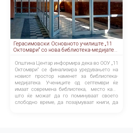
Герасимовски: Основното училиште „11
Октомври" со нова библиотека-медијатека
од септември
Општина Центар информира дека во ООУ „11
Октомври" се финализира уредувањето на
новиот простор наменет за библиотека-
медијатека. Учениците од септември ќе
имаат современа библиотека, место каде
што ќе можат да го поминуваат своето
слободно време, да позајмуваат книги, да
читаат и да разменуваат идеи.