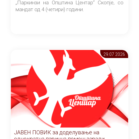
„Паркинзи на Општина Центар“ Скопје, со
мандат од 4 (четири) години.
29.07 2026
ЈАВЕН ПОВИК за доделување на
еднократна парична помош заради