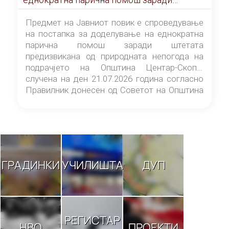
штетата предизвикана од природната
непогода на подрачјето на Општина
Предмет на Јавниот повик е спроведување
Центар-Скопје случена на ден 21.07.2026
на постапка за доделување на еднократна
година
парична помош заради штетата
предизвикана од природната непогода на
подрачјето на Општина Центар-Скопје
случена на ден 21.07.2026 година согласно
Правилник донесен од Советот на Општина
Центар-Скопје („Службен гласник на
Општина Центар-Скопје“ број 9/26).
ГРАДИНКИ
УЧИЛИШТА
ДУП
РЕГИСТАР
НВО
ПРОЕКТИ