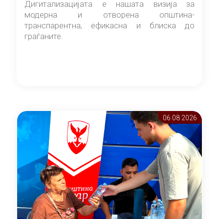
Дигитализацијата е нашата визија за
модерна и отворена општина-
транспарентна, ефикасна и блиска до
граѓаните.
06.08 2026