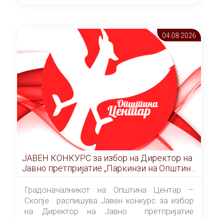
ОПШТИНА ЦЕНТАР Скопје Скопје
(„Службен гласник на Општина Центар
Скопје” број 9/2026), за времетраење од 3
04.08 2026
(три) години од денот на потпишувањето на
Договорот за закуп со најповолниот
понудувач.
ЈАВЕН КОНКУРС за избор на Директор на
Јавно претпријатие „Паркинзи на Општина
Центар“ – Скопје
Градоначалникот на Општина Центар –
Скопје распишува Јавен конкурс за избор
на Директор на Јавно претпријатие