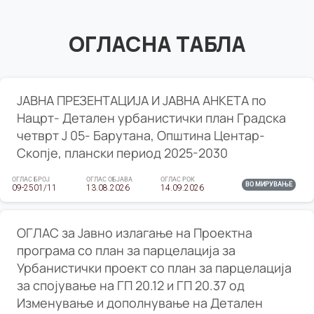
ОГЛАСНА ТАБЛА
ЈАВНА ПРЕЗЕНТАЦИЈА И ЈАВНА АНКЕТА по
Нацрт- Детален урбанистички план Градска
четврт Ј 05- Барутана, Општина Центар-
Скопје, плански период 2025-2030
ОГЛАС БРОЈ
ОГЛАС ОБЈАВА
ОГЛАС РОК
ВО МИРУВАЊЕ
09-2501/11
13.08.2026
14.09.2026
ОГЛАС за Јавно излагање на Проектна
програма со план за парцелација за
Урбанистички проект со план за парцелација
за спојување на ГП 20.12 и ГП 20.37 од
Изменување и дополнување на Детален