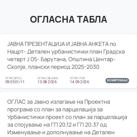
ОГЛАСНА ТАБЛА
ЈАВНА ПРЕЗЕНТАЦИЈА И ЈАВНА АНКЕТА по
Нацрт- Детален урбанистички план Градска
четврт Ј 05- Барутана, Општина Центар-
Скопје, плански период 2025-2030
ОГЛАС БРОЈ
ОГЛАС ОБЈАВА
ОГЛАС РОК
ВО МИРУВАЊЕ
09-2501/11
13.08.2026
14.09.2026
ОГЛАС за Јавно излагање на Проектна
програма со план за парцелација за
Урбанистички проект со план за парцелација
за спојување на ГП 20.12 и ГП 20.37 од
Изменување и дополнување на Детален