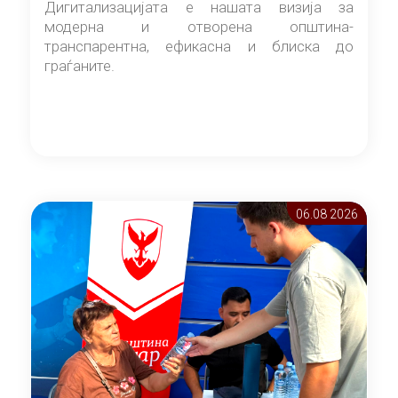
Дигитализацијата е нашата визија за
модерна и отворена општина-
транспарентна, ефикасна и блиска до
граѓаните.
06.08 2026