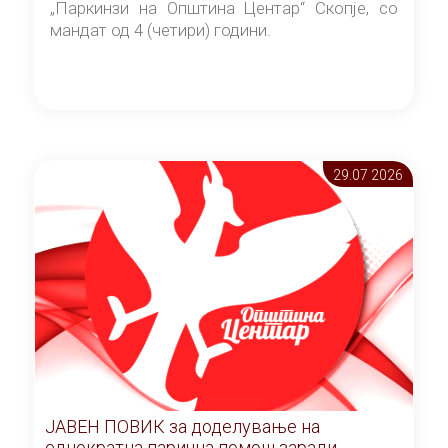
„Паркинзи на Општина Центар“ Скопје, со
мандат од 4 (четири) години.
29.07 2026
ЈАВЕН ПОВИК за доделување на
еднократна парична помош заради