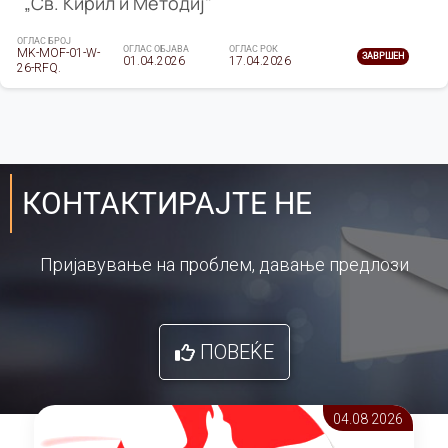
„Св. Кирил и Методиј"
ОГЛАС БРОЈ
ОГЛАС ОБЈАВА
ОГЛАС РОК
MK-MOF-01-W-
ЗАВРШЕН
01.04.2026
17.04.2026
26-RFQ.
КОНТАКТИРАЈТЕ НЕ
Пријавување на проблем, давање предлози
ПОВЕЌЕ
04.08 2026