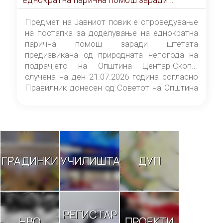
штетата предизвикана од природната
непогода на подрачјето на Општина
Предмет на Јавниот повик е спроведување
Центар-Скопје случена на ден 21.07.2026
на постапка за доделување на еднократна
година
парична помош заради штетата
предизвикана од природната непогода на
подрачјето на Општина Центар-Скопје
случена на ден 21.07.2026 година согласно
Правилник донесен од Советот на Општина
Центар-Скопје („Службен гласник на
Општина Центар-Скопје“ број 9/26).
ГРАДИНКИ
УЧИЛИШТА
ДУП
РЕГИСТАР
НВО
ПРОЕКТИ