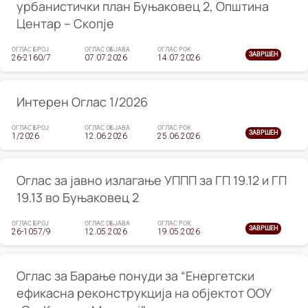
урбанистички план Буњаковец 2, Општина
Центар – Скопје
ОГЛАС БРОЈ
ОГЛАС ОБЈАВА
ОГЛАС РОК
ЗАВРШЕН
26-2160/7
07.07.2026
14.07.2026
Интерен Оглас 1/2026
ОГЛАС БРОЈ
ОГЛАС ОБЈАВА
ОГЛАС РОК
ЗАВРШЕН
1/2026
12.06.2026
25.06.2026
Оглас за јавно излагање УППП за ГП 19.12 и ГП
19.13 во Буњаковец 2
ОГЛАС БРОЈ
ОГЛАС ОБЈАВА
ОГЛАС РОК
ЗАВРШЕН
26-1057/9
12.05.2026
19.05.2026
Оглас за Барање понуди за “Енергетски
ефикасна реконструкција на објектот ООУ