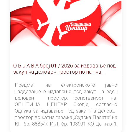
О Б Ј А В А брoj 01 / 2026 за издавање под
закуп на деловен простор по пат на
ЕЛЕКТРОНСКО ЈАВНО НАДДАВАЊЕ
Предмет на електронското јавно
наддавање е издавање под закуп на еден
деловен простор, сопственост на
ОПШТИНА ЦЕНТАР Скопје, согласно
Одлука за издавање под закуп на деловен
простор во катна гаража „Судска Палата” на
КП бр. 8885/7, И.Л. бр. 103901 КО Центар 1,
донесена од страна на Советот на