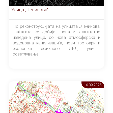
Улица „Ленинова“
По реконструкцијата на улицата „Ленинова,
граѓаните ќе добијат нова и квалитетно
изведена улица, со нова атмосферска и
водоводна канализација, нови тротоари и
еколошки ефикасно ЛЕД улично
осветлување.
16.09 2025