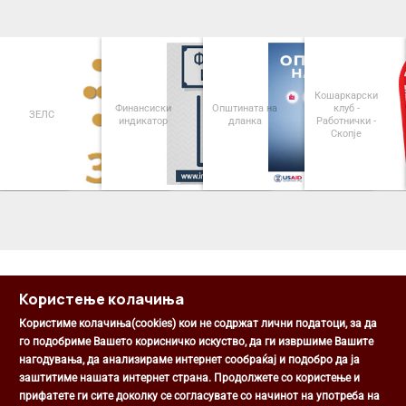
Кошаркарски
Финансиски
Општината на
клуб -
ЗЕЛС
индикатор
дланка
Работнички -
Скопје
<
>
Користење колачиња
Користиме колачиња(cookies) кои не содржат лични податоци, за да
го подобриме Вашето корисничко искуство, да ги извршиме Вашите
нагодувања, да анализираме интернет сообраќај и подобро да ја
Општина Центар
заштитиме нашата интернет страна. Продолжете со користење и
Михаил Цоков бр. 1, Скопје
прифатете ги сите доколку се согласувате со начинот на употреба на