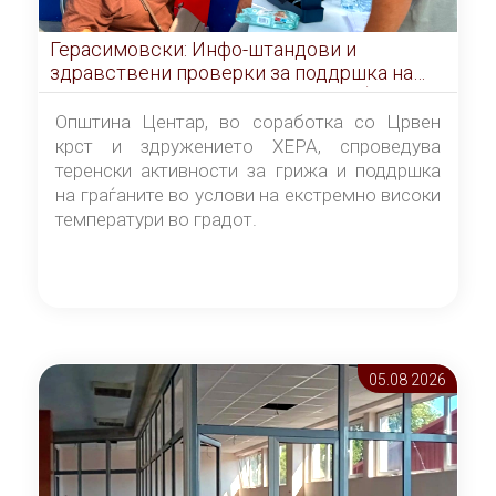
Герасимовски: Инфо-штандови и
здравствени проверки за поддршка на
граѓаните во услови на топлотен бран
Општина Центар, во соработка со Црвен
крст и здружението ХЕРА, спроведува
теренски активности за грижа и поддршка
на граѓаните во услови на екстремно високи
температури во градот.
05.08 2026