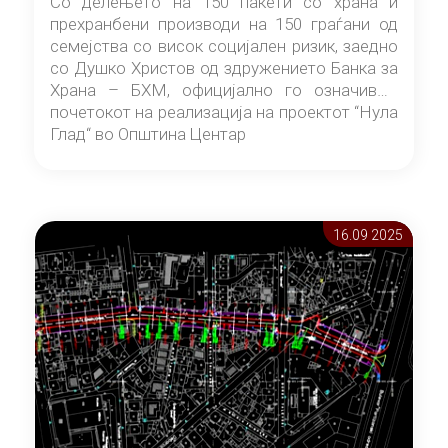
Со делењето на 150 пакети со храна и
прехранбени производи на 150 граѓани од
семејства со висок социјален ризик, заедно
со Душко Христов од здружението Банка за
Храна – БХМ, официјално го означивме
почетокот на реализација на проектот “Нула
Глад“ во Општина Центар
16.09 2025