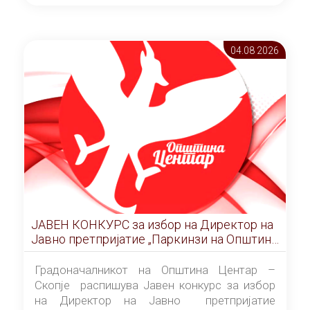
ОПШТИНА ЦЕНТАР Скопје Скопје
(„Службен гласник на Општина Центар
Скопје” број 9/2026), за времетраење од 3
04.08 2026
(три) години од денот на потпишувањето на
Договорот за закуп со најповолниот
понудувач.
ЈАВЕН КОНКУРС за избор на Директор на
Јавно претпријатие „Паркинзи на Општина
Центар“ – Скопје
Градоначалникот на Општина Центар –
Скопје распишува Јавен конкурс за избор
на Директор на Јавно претпријатие