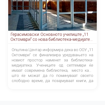
Герасимовски: Основното училиште „11
Октомври" со нова библиотека-медијатека
од септември
Општина Центар информира дека во ООУ „11
Октомври" се финализира уредувањето на
новиот простор наменет за библиотека-
медијатека. Учениците од септември ќе
имаат современа библиотека, место каде
што ќе можат да го поминуваат своето
слободно време, да позајмуваат книги, да
читаат и да разменуваат идеи.