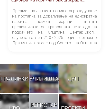
штетата предизвикана од природната
непогода на подрачјето на Општина
Предмет на Јавниот повик е спроведување
Центар-Скопје случена на ден 21.07.2026
на постапка за доделување на еднократна
година
парична помош заради штетата
предизвикана од природната непогода на
подрачјето на Општина Центар-Скопје
случена на ден 21.07.2026 година согласно
Правилник донесен од Советот на Општина
Центар-Скопје („Службен гласник на
Општина Центар-Скопје“ број 9/26).
ГРАДИНКИ
УЧИЛИШТА
ДУП
РЕГИСТАР
НВО
ПРОЕКТИ