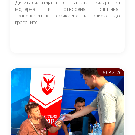
Дигитализацијата е нашата визија за
модерна и отворена општина-
транспарентна, ефикасна и блиска до
граѓаните.
06.08 2026