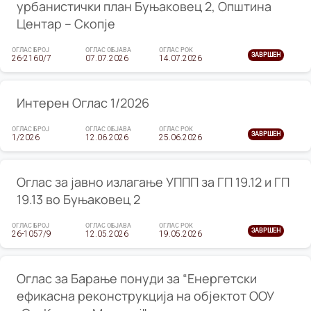
урбанистички план Буњаковец 2, Општина
Центар – Скопје
ОГЛАС БРОЈ
ОГЛАС ОБЈАВА
ОГЛАС РОК
ЗАВРШЕН
26-2160/7
07.07.2026
14.07.2026
Интерен Оглас 1/2026
ОГЛАС БРОЈ
ОГЛАС ОБЈАВА
ОГЛАС РОК
ЗАВРШЕН
1/2026
12.06.2026
25.06.2026
Оглас за јавно излагање УППП за ГП 19.12 и ГП
19.13 во Буњаковец 2
ОГЛАС БРОЈ
ОГЛАС ОБЈАВА
ОГЛАС РОК
ЗАВРШЕН
26-1057/9
12.05.2026
19.05.2026
Оглас за Барање понуди за “Енергетски
ефикасна реконструкција на објектот ООУ