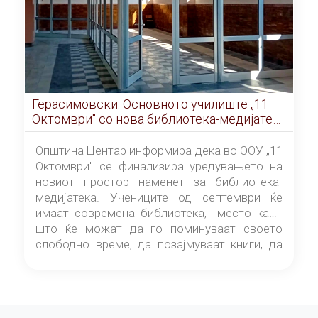
Герасимовски: Основното училиште „11
Октомври" со нова библиотека-медијатека
од септември
Општина Центар информира дека во ООУ „11
Октомври" се финализира уредувањето на
новиот простор наменет за библиотека-
медијатека. Учениците од септември ќе
имаат современа библиотека, место каде
што ќе можат да го поминуваат своето
слободно време, да позајмуваат книги, да
читаат и да разменуваат идеи.