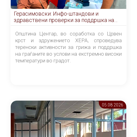
Герасимовски: Инфо-штандови и
здравствени проверки за поддршка на
граѓаните во услови на топлотен бран
Општина Центар, во соработка со Црвен
крст и здружението ХЕРА, спроведува
теренски активности за грижа и поддршка
на граѓаните во услови на екстремно високи
температури во градот.
05.08 2026