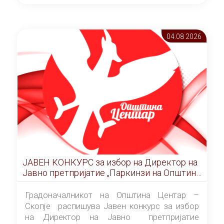
ОПШТИНА ЦЕНТАР Скопје Скопје
(„Службен гласник на Општина Центар
Скопје” број 9/2026), за времетраење од 3
04.08 2026
(три) години од денот на потпишувањето на
Договорот за закуп со најповолниот
понудувач.
ЈАВЕН КОНКУРС за избор на Директор на
Јавно претпријатие „Паркинзи на Општина
Центар“ – Скопје
Градоначалникот на Општина Центар –
Скопје распишува Јавен конкурс за избор
на Директор на Јавно претпријатие