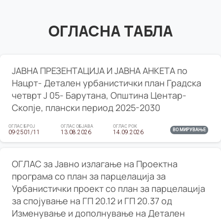
ОГЛАСНА ТАБЛА
ЈАВНА ПРЕЗЕНТАЦИЈА И ЈАВНА АНКЕТА по
Нацрт- Детален урбанистички план Градска
четврт Ј 05- Барутана, Општина Центар-
Скопје, плански период 2025-2030
ОГЛАС БРОЈ
ОГЛАС ОБЈАВА
ОГЛАС РОК
ВО МИРУВАЊЕ
09-2501/11
13.08.2026
14.09.2026
ОГЛАС за Јавно излагање на Проектна
програма со план за парцелација за
Урбанистички проект со план за парцелација
за спојување на ГП 20.12 и ГП 20.37 од
Изменување и дополнување на Детален