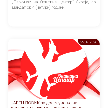
„Паркинзи на Општина Центар“ Скопје, со
мандат од 4 (четири) години.
29.07 2026
ЈАВЕН ПОВИК за доделување на
еднократна парична помош заради