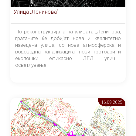
Улица „Ленинова“
По реконструкцијата на улицата „Ленинова,
граѓаните ќе добијат нова и квалитетно
изведена улица, со нова атмосферска и
водоводна канализација, нови тротоари и
еколошки ефикасно ЛЕД улично
осветлување.
16.09 2025