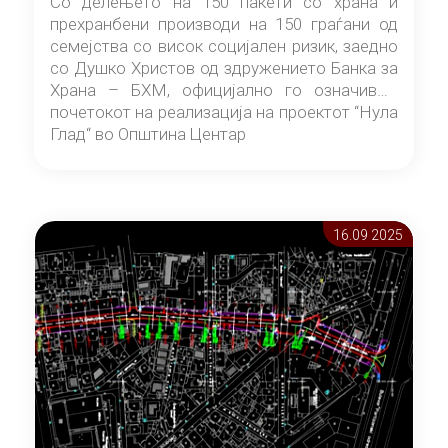
Со делењето на 150 пакети со храна и
прехранбени производи на 150 граѓани од
семејства со висок социјален ризик, заедно
со Душко Христов од здружението Банка за
Храна – БХМ, официјално го означивме
почетокот на реализација на проектот “Нула
Глад“ во Општина Центар
16.09 2025