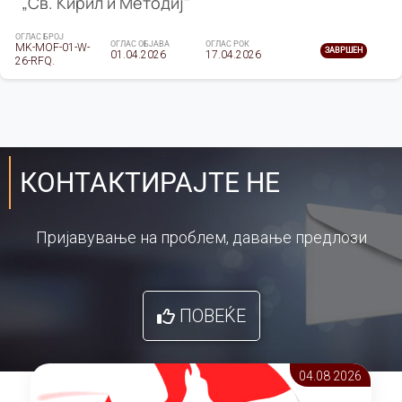
„Св. Кирил и Методиј"
ОГЛАС БРОЈ
ОГЛАС ОБЈАВА
ОГЛАС РОК
MK-MOF-01-W-
ЗАВРШЕН
01.04.2026
17.04.2026
26-RFQ.
КОНТАКТИРАЈТЕ НЕ
Пријавување на проблем, давање предлози
ПОВЕЌЕ
04.08 2026