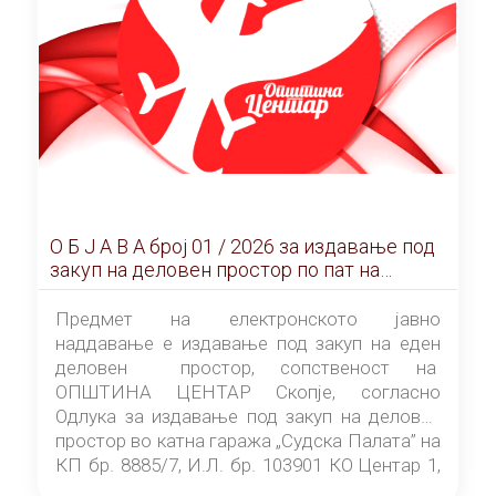
О Б Ј А В А брoj 01 / 2026 за издавање под
закуп на деловен простор по пат на
ЕЛЕКТРОНСКО ЈАВНО НАДДАВАЊЕ
Предмет на електронското јавно
наддавање е издавање под закуп на еден
деловен простор, сопственост на
ОПШТИНА ЦЕНТАР Скопје, согласно
Одлука за издавање под закуп на деловен
простор во катна гаража „Судска Палата” на
КП бр. 8885/7, И.Л. бр. 103901 КО Центар 1,
донесена од страна на Советот на