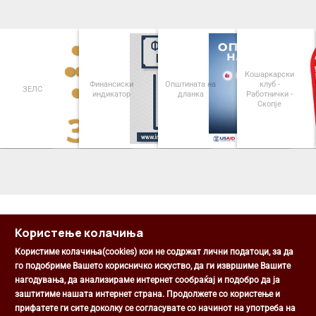
Кошаркарски
Финансиски
Општината на
клуб -
ЗЕЛС
индикатор
дланка
Работнички -
Скопје
<
>
Користење колачиња
Користиме колачиња(cookies) кои не содржат лични податоци, за да
го подобриме Вашето корисничко искуство, да ги извршиме Вашите
нагодувања, да анализираме интернет сообраќај и подобро да ја
Општина Центар
заштитиме нашата интернет страна. Продолжете со користење и
Михаил Цоков бр. 1, Скопје
прифатете ги сите доколку се согласувате со начинот на употреба на