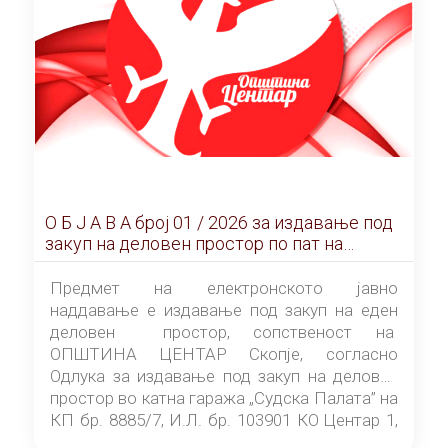
О Б Ј А В А брoj 01 / 2026 за издавање под
закуп на деловен простор по пат на
ЕЛЕКТРОНСКО ЈАВНО НАДДАВАЊЕ
Предмет на електронското јавно
наддавање е издавање под закуп на еден
деловен простор, сопственост на
ОПШТИНА ЦЕНТАР Скопје, согласно
Одлука за издавање под закуп на деловен
простор во катна гаража „Судска Палата” на
КП бр. 8885/7, И.Л. бр. 103901 КО Центар 1,
донесена од страна на Советот на