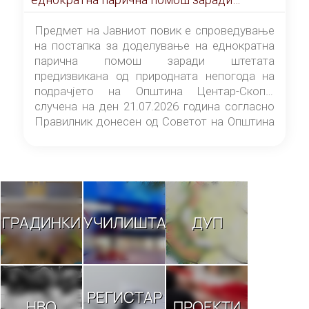
штетата предизвикана од природната
непогода на подрачјето на Општина
Предмет на Јавниот повик е спроведување
Центар-Скопје случена на ден 21.07.2026
на постапка за доделување на еднократна
година
парична помош заради штетата
предизвикана од природната непогода на
подрачјето на Општина Центар-Скопје
случена на ден 21.07.2026 година согласно
Правилник донесен од Советот на Општина
Центар-Скопје („Службен гласник на
Општина Центар-Скопје“ број 9/26).
ГРАДИНКИ
УЧИЛИШТА
ДУП
РЕГИСТАР
НВО
ПРОЕКТИ