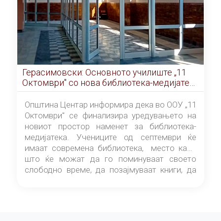
Герасимовски: Основното училиште „11
Октомври" со нова библиотека-медијатека
од септември
Општина Центар информира дека во ООУ „11
Октомври" се финализира уредувањето на
новиот простор наменет за библиотека-
медијатека. Учениците од септември ќе
имаат современа библиотека, место каде
што ќе можат да го поминуваат своето
слободно време, да позајмуваат книги, да
читаат и да разменуваат идеи.