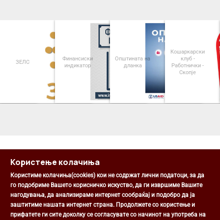
Кошаркарски
Финансиски
Општината на
клуб -
ЗЕЛС
индикатор
дланка
Работнички -
Скопје
<
>
Користење колачиња
Користиме колачиња(cookies) кои не содржат лични податоци, за да
го подобриме Вашето корисничко искуство, да ги извршиме Вашите
нагодувања, да анализираме интернет сообраќај и подобро да ја
Општина Центар
заштитиме нашата интернет страна. Продолжете со користење и
Михаил Цоков бр. 1, Скопје
прифатете ги сите доколку се согласувате со начинот на употреба на