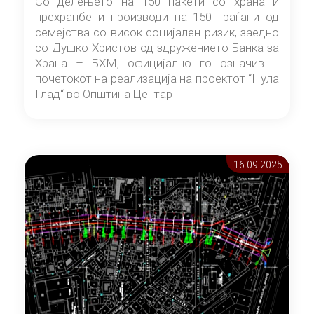
Со делењето на 150 пакети со храна и
прехранбени производи на 150 граѓани од
семејства со висок социјален ризик, заедно
со Душко Христов од здружението Банка за
Храна – БХМ, официјално го означивме
почетокот на реализација на проектот “Нула
Глад“ во Општина Центар
16.09 2025