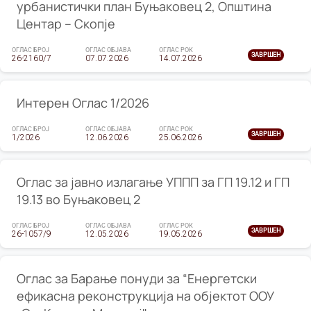
урбанистички план Буњаковец 2, Општина
Центар – Скопје
ОГЛАС БРОЈ
ОГЛАС ОБЈАВА
ОГЛАС РОК
ЗАВРШЕН
26-2160/7
07.07.2026
14.07.2026
Интерен Оглас 1/2026
ОГЛАС БРОЈ
ОГЛАС ОБЈАВА
ОГЛАС РОК
ЗАВРШЕН
1/2026
12.06.2026
25.06.2026
Оглас за јавно излагање УППП за ГП 19.12 и ГП
19.13 во Буњаковец 2
ОГЛАС БРОЈ
ОГЛАС ОБЈАВА
ОГЛАС РОК
ЗАВРШЕН
26-1057/9
12.05.2026
19.05.2026
Оглас за Барање понуди за “Енергетски
ефикасна реконструкција на објектот ООУ