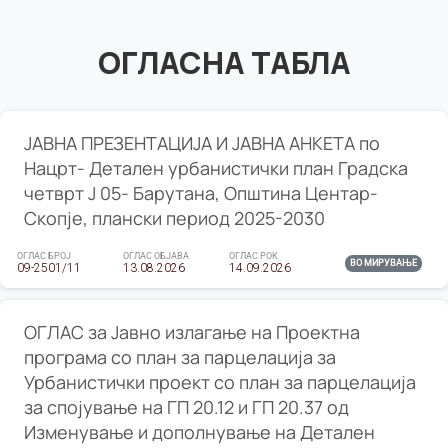
ОГЛАСНА ТАБЛА
ЈАВНА ПРЕЗЕНТАЦИЈА И ЈАВНА АНКЕТА по
Нацрт- Детален урбанистички план Градска
четврт Ј 05- Барутана, Општина Центар-
Скопје, плански период 2025-2030
ОГЛАС БРОЈ
ОГЛАС ОБЈАВА
ОГЛАС РОК
ВО МИРУВАЊЕ
09-2501/11
13.08.2026
14.09.2026
ОГЛАС за Јавно излагање на Проектна
програма со план за парцелација за
Урбанистички проект со план за парцелација
за спојување на ГП 20.12 и ГП 20.37 од
Изменување и дополнување на Детален