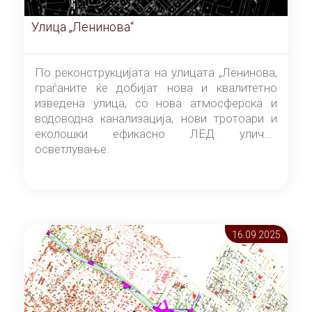
Улица „Ленинова“
По реконструкцијата на улицата „Ленинова,
граѓаните ќе добијат нова и квалитетно
изведена улица, со нова атмосферска и
водоводна канализација, нови тротоари и
еколошки ефикасно ЛЕД улично
осветлување.
16.09 2025