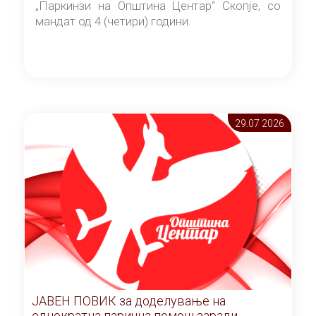
„Паркинзи на Општина Центар“ Скопје, со
мандат од 4 (четири) години.
29.07 2026
ЈАВЕН ПОВИК за доделување на
еднократна парична помош заради