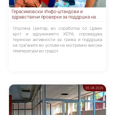
Герасимовски: Инфо-штандови и
здравствени проверки за поддршка на
граѓаните во услови на топлотен бран
Општина Центар, во соработка со Црвен
крст и здружението ХЕРА, спроведува
теренски активности за грижа и поддршка
на граѓаните во услови на екстремно високи
температури во градот.
05.08 2026