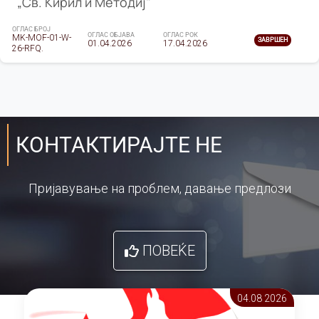
„Св. Кирил и Методиј"
ОГЛАС БРОЈ
ОГЛАС ОБЈАВА
ОГЛАС РОК
MK-MOF-01-W-
ЗАВРШЕН
01.04.2026
17.04.2026
26-RFQ.
КОНТАКТИРАЈТЕ НЕ
Пријавување на проблем, давање предлози
ПОВЕЌЕ
04.08 2026