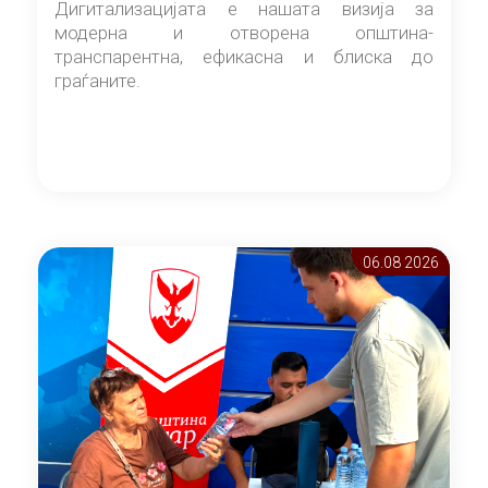
Дигитализацијата е нашата визија за
модерна и отворена општина-
транспарентна, ефикасна и блиска до
граѓаните.
06.08 2026