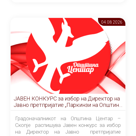
ОПШТИНА ЦЕНТАР Скопје Скопје
(„Службен гласник на Општина Центар
Скопје” број 9/2026), за времетраење од 3
04.08 2026
(три) години од денот на потпишувањето на
Договорот за закуп со најповолниот
понудувач.
ЈАВЕН КОНКУРС за избор на Директор на
Јавно претпријатие „Паркинзи на Општина
Центар“ – Скопје
Градоначалникот на Општина Центар –
Скопје распишува Јавен конкурс за избор
на Директор на Јавно претпријатие