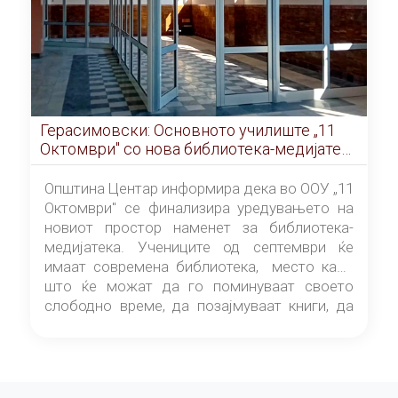
Герасимовски: Основното училиште „11
Октомври" со нова библиотека-медијатека
од септември
Општина Центар информира дека во ООУ „11
Октомври" се финализира уредувањето на
новиот простор наменет за библиотека-
медијатека. Учениците од септември ќе
имаат современа библиотека, место каде
што ќе можат да го поминуваат своето
слободно време, да позајмуваат книги, да
читаат и да разменуваат идеи.