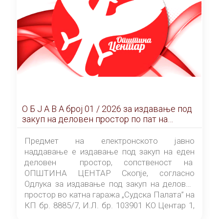
О Б Ј А В А брoj 01 / 2026 за издавање под
закуп на деловен простор по пат на
ЕЛЕКТРОНСКО ЈАВНО НАДДАВАЊЕ
Предмет на електронското јавно
наддавање е издавање под закуп на еден
деловен простор, сопственост на
ОПШТИНА ЦЕНТАР Скопје, согласно
Одлука за издавање под закуп на деловен
простор во катна гаража „Судска Палата” на
КП бр. 8885/7, И.Л. бр. 103901 КО Центар 1,
донесена од страна на Советот на