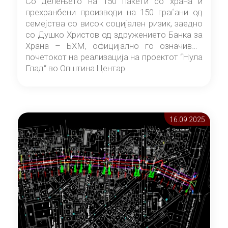
Со делењето на 150 пакети со храна и
прехранбени производи на 150 граѓани од
семејства со висок социјален ризик, заедно
со Душко Христов од здружението Банка за
Храна – БХМ, официјално го означивме
почетокот на реализација на проектот “Нула
Глад“ во Општина Центар
16.09 2025