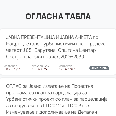
ОГЛАСНА ТАБЛА
ЈАВНА ПРЕЗЕНТАЦИЈА И ЈАВНА АНКЕТА по
Нацрт- Детален урбанистички план Градска
четврт Ј 05- Барутана, Општина Центар-
Скопје, плански период 2025-2030
ОГЛАС БРОЈ
ОГЛАС ОБЈАВА
ОГЛАС РОК
ВО МИРУВАЊЕ
09-2501/11
13.08.2026
14.09.2026
ОГЛАС за Јавно излагање на Проектна
програма со план за парцелација за
Урбанистички проект со план за парцелација
за спојување на ГП 20.12 и ГП 20.37 од
Изменување и дополнување на Детален