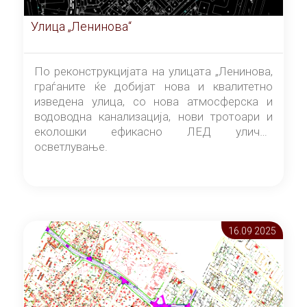
Улица „Ленинова“
По реконструкцијата на улицата „Ленинова,
граѓаните ќе добијат нова и квалитетно
изведена улица, со нова атмосферска и
водоводна канализација, нови тротоари и
еколошки ефикасно ЛЕД улично
осветлување.
16.09 2025