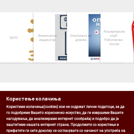
Кошаркарски
Финансиски
Општината на
клуб -
ЗЕЛС
индикатор
дланка
Работнички -
Скопје
<
>
Користење колачиња
Користиме колачиња(cookies) кои не содржат лични податоци, за да
го подобриме Вашето корисничко искуство, да ги извршиме Вашите
нагодувања, да анализираме интернет сообраќај и подобро да ја
Општина Центар
заштитиме нашата интернет страна. Продолжете со користење и
Михаил Цоков бр. 1, Скопје
прифатете ги сите доколку се согласувате со начинот на употреба на