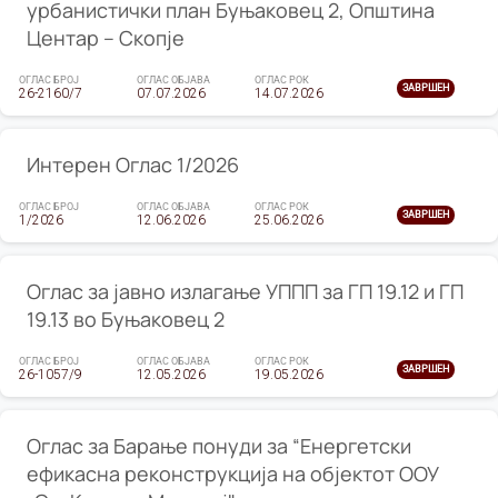
урбанистички план Буњаковец 2, Општина
Центар – Скопје
ОГЛАС БРОЈ
ОГЛАС ОБЈАВА
ОГЛАС РОК
ЗАВРШЕН
26-2160/7
07.07.2026
14.07.2026
Интерен Оглас 1/2026
ОГЛАС БРОЈ
ОГЛАС ОБЈАВА
ОГЛАС РОК
ЗАВРШЕН
1/2026
12.06.2026
25.06.2026
Оглас за јавно излагање УППП за ГП 19.12 и ГП
19.13 во Буњаковец 2
ОГЛАС БРОЈ
ОГЛАС ОБЈАВА
ОГЛАС РОК
ЗАВРШЕН
26-1057/9
12.05.2026
19.05.2026
Оглас за Барање понуди за “Енергетски
ефикасна реконструкција на објектот ООУ