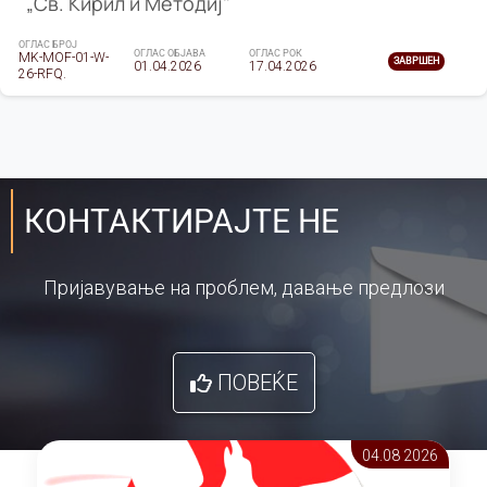
„Св. Кирил и Методиј"
ОГЛАС БРОЈ
ОГЛАС ОБЈАВА
ОГЛАС РОК
MK-MOF-01-W-
ЗАВРШЕН
01.04.2026
17.04.2026
26-RFQ.
КОНТАКТИРАЈТЕ НЕ
Пријавување на проблем, давање предлози
ПОВЕЌЕ
04.08 2026