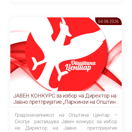
ОПШТИНА ЦЕНТАР Скопје Скопје
(„Службен гласник на Општина Центар
Скопје” број 9/2026), за времетраење од 3
04.08 2026
(три) години од денот на потпишувањето на
Договорот за закуп со најповолниот
понудувач.
ЈАВЕН КОНКУРС за избор на Директор на
Јавно претпријатие „Паркинзи на Општина
Центар“ – Скопје
Градоначалникот на Општина Центар –
Скопје распишува Јавен конкурс за избор
на Директор на Јавно претпријатие