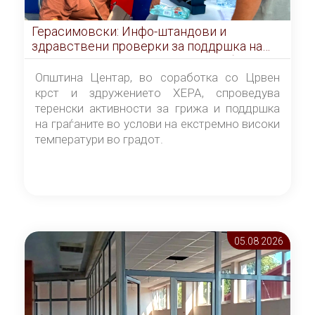
Герасимовски: Инфо-штандови и
здравствени проверки за поддршка на
граѓаните во услови на топлотен бран
Општина Центар, во соработка со Црвен
крст и здружението ХЕРА, спроведува
теренски активности за грижа и поддршка
на граѓаните во услови на екстремно високи
температури во градот.
05.08 2026