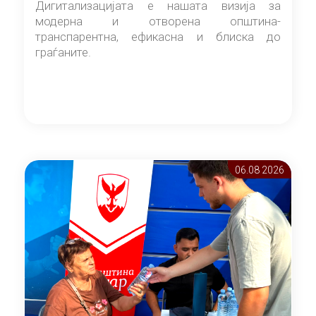
Дигитализацијата е нашата визија за
модерна и отворена општина-
транспарентна, ефикасна и блиска до
граѓаните.
06.08 2026