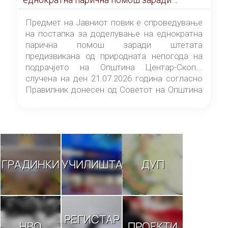
штетата предизвикана од природната
непогода на подрачјето на Општина
Предмет на Јавниот повик е спроведување
Центар-Скопје случена на ден 21.07.2026
на постапка за доделување на еднократна
година
парична помош заради штетата
предизвикана од природната непогода на
подрачјето на Општина Центар-Скопје
случена на ден 21.07.2026 година согласно
Правилник донесен од Советот на Општина
Центар-Скопје („Службен гласник на
Општина Центар-Скопје“ број 9/26).
ГРАДИНКИ
УЧИЛИШТА
ДУП
РЕГИСТАР
НВО
ПРОЕКТИ