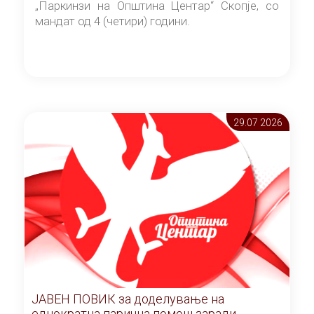
„Паркинзи на Општина Центар“ Скопје, со
мандат од 4 (четири) години.
29.07 2026
ЈАВЕН ПОВИК за доделување на
еднократна парична помош заради